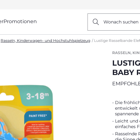
er
Promotionen
Wonach suchen 
Rasseln, Kinderwagen- und Hochstuhlspielzeug
Lustige Rasselbande Ele
RASSELN, KI
LUSTI
BABY 
EMPFOHLEN
Die fröhlich
entwickelt 
spannende
Leicht und 
einfaches F
Rasselnde R
die Sinne 