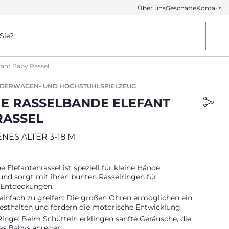
Über uns
Geschäfte
Kontakt
Sie?
fant Baby Rassel
NDERWAGEN- UND HOCHSTUHLSPIELZEUG
GE RASSELBANDE ELEFANT
RASSEL
ES ALTER 3-18 M
e Elefantenrassel ist speziell für kleine Hände
und sorgt mit ihren bunten Rasselringen für
 Entdeckungen.
einfach zu greifen: Die großen Ohren ermöglichen ein
esthalten und fördern die motorische Entwicklung.
inge: Beim Schütteln erklingen sanfte Geräusche, die
des Babys anregen.