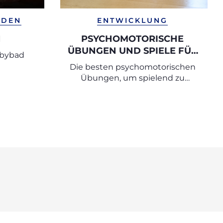
ADEN
ENTWICKLUNG
N
PSYCHOMOTORISCHE
ÜBUNGEN UND SPIELE FÜR
abybad
JEDE PHASE DER KINDHEIT
Die besten psychomotorischen
Übungen, um spielend zu
wachsen