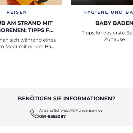
REISEN
HYGIENE UND B
B AM STRAND MIT
BABY BADE
ORENEN: TIPPS FÜR
Tipps für das erste B
 SICHEREN URLAUB
Zuhause
 man sich während eines
am Meer mit einem Baby
verhalten?
BENÖTIGEN SIE INFORMATIONEN?
Artsana Schweiz AG Kundenservice
091-9355087