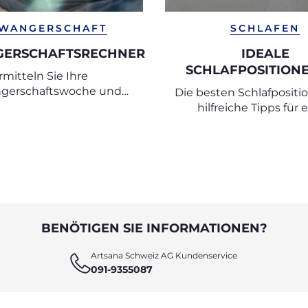
WANGERSCHAFT
SCHLAFEN
ERSCHAFTSRECHNER
IDEALE
SCHLAFPOSITIONE
rmitteln Sie Ihre
SCHLAFEN SIE IN
gerschaftswoche und
Die besten Schlafposit
SCHWANGERSCH
 voraussichtlichen
hilfreiche Tipps für 
SICHER UND BE
Geburtstermin
erholsamen Schlaf i
Schwangerschaf
BENÖTIGEN SIE INFORMATIONEN?
Artsana Schweiz AG Kundenservice
091-9355087