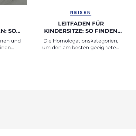
REISEN
LEITFADEN FÜR
N: SO
KINDERSITZE: SO FINDEN
 DER
SIE DEN PASSENDEN
ionen und
Die Homologationskategorien,
AFT
AUTOKINDERSITZ
einen
um den am besten geeigneten
QUEM
n der
Kindersitz auszuwählen
t