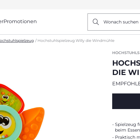
er
Promotionen
Wonach suchen 
ochstuhlspielzeug
Hochstuhlspielzeug Willy die Windmühle
HOCHSTUHLS
HOCHS
DIE W
EMPFOHLEN
Spielzeug f
beim Essen 
Praktisch 