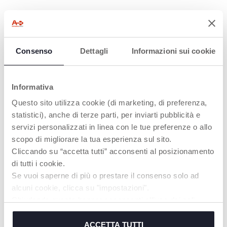
PRODUKTE, DIE SIE INTERESSIEREN
Consenso
Dettagli
Informazioni sui cookie
KÖNNTEN
Informativa
Questo sito utilizza cookie (di marketing, di preferenza,
statistici), anche di terze parti, per inviarti pubblicità e
servizi personalizzati in linea con le tue preferenze o allo
scopo di migliorare la tua esperienza sul sito.
Cliccando su “accetta tutti” acconsenti al posizionamento
di tutti i cookie.
Se vuoi saperne di più o prestare il consenso solo ad
alcuni cookie, clicca su "impostazioni".
Molly Cuddly Turtle Baby
Vibrierendes Krokodil
Chiudendo questo banner acconsenti all’uso dei soli
Greifspielzeug Schildkröte
cookie tecnici, indispensabili per fruire del servizio
richiesto.
ACCETTA TUTTI