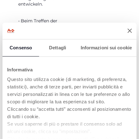
entwickeln.
• Beim Treffen der
Handschuhe
werden
lustige Geräusche
wiedergegeben. Die
Töne können
Consenso
Dettagli
Informazioni sui cookie
deaktiviert werden
.
Informativa
Questo sito utilizza cookie (di marketing, di preferenza,
statistici), anche di terze parti, per inviarti pubblicità e
servizi personalizzati in linea con le tue preferenze o allo
scopo di migliorare la tua esperienza sul sito.
Cliccando su “accetta tutti” acconsenti al posizionamento
DER PANDA
di tutti i cookie.
COACH LEGT SICH
Se vuoi saperne di più o prestare il consenso solo ad
NIE HIN
alcuni cookie, clicca su "impostazioni".
• Der Sockel ist mit
Chiudendo questo banner acconsenti all’uso dei soli