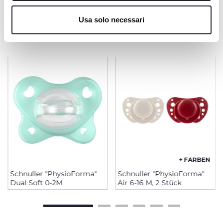
Cookie policy
Usa solo necessari
PRODUKTE, DIE SIE INTERESSIEREN
KÖNNTEN
+ FARBEN
Schnuller "PhysioForma"
Schnuller "PhysioForma"
Dual Soft 0-2M
Air 6-16 M, 2 Stück