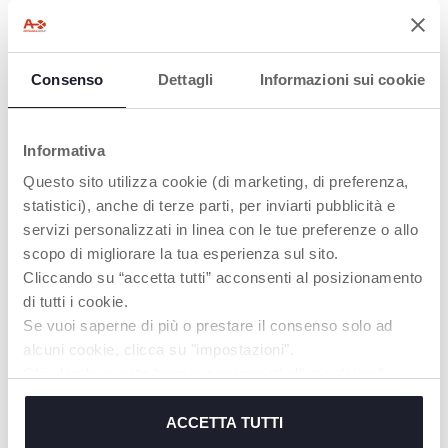
Consenso
Dettagli
Informazioni sui cookie
BELÜFTUNGSLÖC
ALLES BEGINNT
HER
HIER.
Informativa
Sie ermöglichen den
Die Chicco
Questo sito utilizza cookie (di marketing, di preferenza,
Luftdurchfluss und
PhysioForma Schnuller
statistici), anche di terze parti, per inviarti pubblicità e
verringern das
fördern alle
Ansammeln von
lebenswichtigen
servizi personalizzati in linea con le tue preferenze o allo
Speichel.
Mundfunktionen für ein
scopo di migliorare la tua esperienza sul sito.
gesundes Wachstum:
Cliccando su “accetta tutti” acconsenti al posizionamento
SAUGEN, ATMEN,
SCHLUCKEN, KAUEN,
di tutti i cookie.
SPRECHEN.
Se vuoi saperne di più o prestare il consenso solo ad
alcuni cookie, clicca su "impostazioni".
Chiudendo questo banner acconsenti all’uso dei soli
MEHR ERFAHREN
cookie tecnici, indispensabili per fruire del servizio
richiesto.
ACCETTA TUTTI