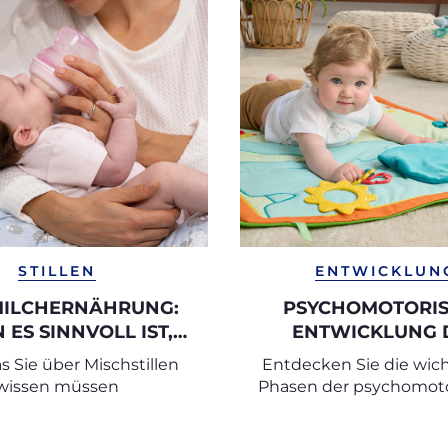
STILLEN
ENTWICKLUN
ILCHERNÄHRUNG:
PSYCHOMOTORI
ES SINNVOLL IST,
ENTWICKLUNG 
EN UND FLASCHE ZU
SÄUGLINGS
as Sie über Mischstillen
Entdecken Sie die wic
KOMBINIEREN
wissen müssen
Phasen der psychomot
Entwicklung und wie S
Säugling mit gezielten