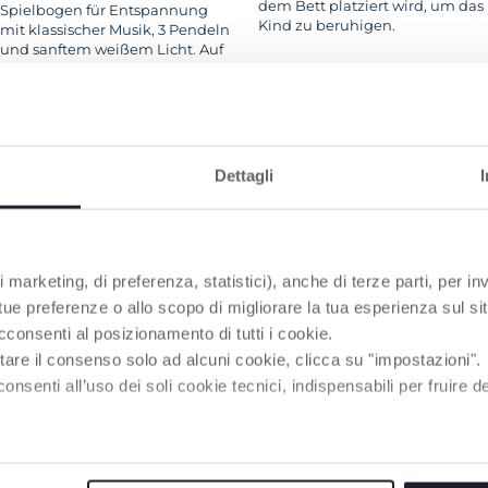
dem Bett platziert wird, um das
Spielbogen für Entspannung
Kind zu beruhigen.
mit klassischer Musik, 3 Pendeln
und sanftem weißem Licht. Auf
dem Stoff entsteht ein
Regenbogen aus Lichtern,
Geräuschen und Farben.
Dettagli
RODUKTE, DIE SIE INTERESSIEREN KÖNNT
 marketing, di preferenza, statistici), anche di terze parti, per inv
 tue preferenze o allo scopo di migliorare la tua esperienza sul sit
cconsenti al posizionamento di tutti i cookie.
tare il consenso solo ad alcuni cookie, clicca su "impostazioni".
enti all’uso dei soli cookie tecnici, indispensabili per fruire del