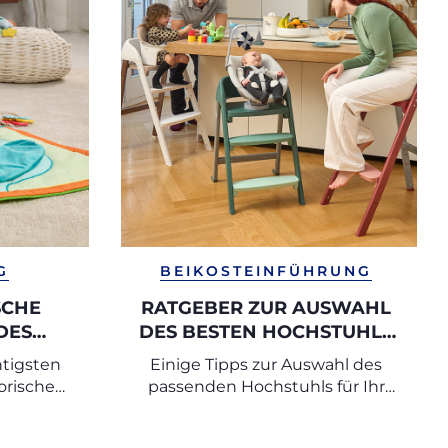
G
BEIKOSTEINFÜHRUNG
SCHE
RATGEBER ZUR AUSWAHL
DES
DES BESTEN HOCHSTUHLS
FÜR MAHLZEITEN
htigsten
Einige Tipps zur Auswahl des
orischen
passenden Hochstuhls für Ihr
ie Ihren
Baby
 Übungen