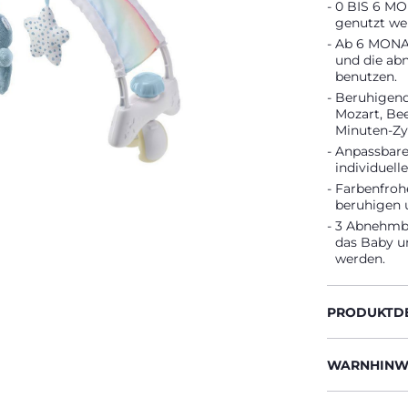
0 BIS 6 MO
genutzt we
Ab 6 MONAT
und die abn
benutzen.
Beruhigende
Mozart, Be
Minuten-Zy
Anpassbare 
individuell
Farbenfroh
beruhigen u
3 Abnehmba
das Baby un
werden.
PRODUKTDE
WARNHINWE