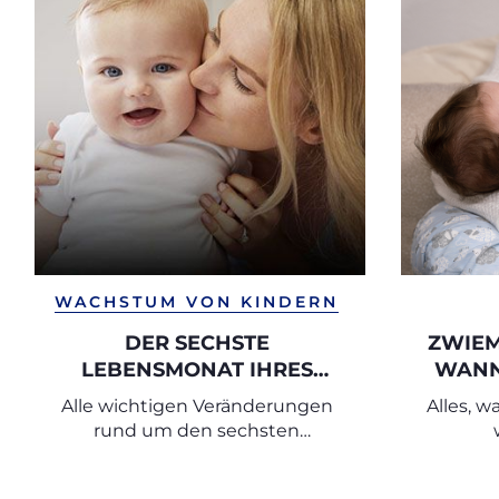
WACHSTUM VON KINDERN
DER SECHSTE
ZWIEM
LEBENSMONAT IHRES
WANN 
BABYS
STILL
Alle wichtigen Veränderungen
Alles, w
rund um den sechsten
Lebensmonat