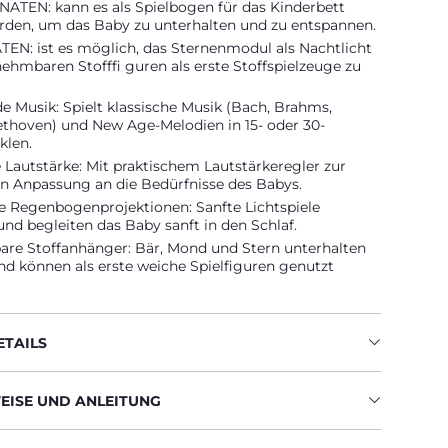
NATEN: kann es als Spielbogen für das Kinderbett
rden, um das Baby zu unterhalten und zu entspannen.
EN: ist es möglich, das Sternenmodul als Nachtlicht
ehmbaren Stofffi guren als erste Stoffspielzeuge zu
 Musik: Spielt klassische Musik (Bach, Brahms,
ethoven) und New Age-Melodien in 15- oder 30-
klen.
Lautstärke: Mit praktischem Lautstärkeregler zur
en Anpassung an die Bedürfnisse des Babys.
e Regenbogenprojektionen: Sanfte Lichtspiele
nd begleiten das Baby sanft in den Schlaf.
re Stoffanhänger: Bär, Mond und Stern unterhalten
d können als erste weiche Spielfiguren genutzt
TAILS
ISE UND ANLEITUNG