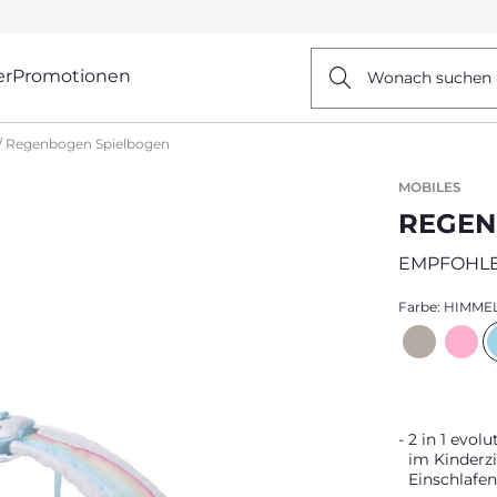
er
Promotionen
Wonach suchen 
Regenbogen Spielbogen
MOBILES
REGEN
EMPFOHLE
Farbe:
HIMME
2 in 1 evol
im Kinderz
Einschlafen