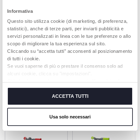
fed a carrot.
Informativa
Questo sito utilizza cookie (di marketing, di preferenza,
statistici), anche di terze parti, per inviarti pubblicità e
servizi personalizzati in linea con le tue preferenze o allo
scopo di migliorare la tua esperienza sul sito.
Cliccando su “accetta tutti” acconsenti al posizionamento
RIDE ON
ELECTRONIC
di tutti i cookie.
ACTIVITY CENTRE
enables your child to
Se vuoi saperne di più o prestare il consenso solo ad
push themselves
2 buttons with music
independently
alcuni cookie, clicca su "impostazioni".
and sounds
Chiudendo questo banner acconsenti all’uso dei soli
cookie tecnici, indispensabili per fruire del servizio
richiesto.
ACCETTA TUTTI
PRODUKTE, DIE SIE INTERESSIEREN
Cookie policy
KÖNNTEN
Usa solo necessari