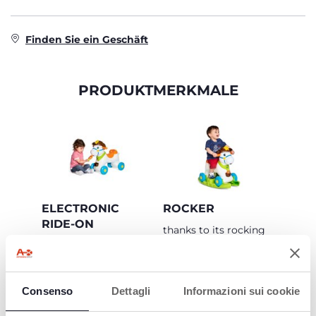
Finden Sie ein Geschäft
PRODUKTMERKMALE
ELECTRONIC
ROCKER
RIDE-ON
thanks to its rocking
base
The toy comes to life
thanks to the sensors
used, where the eyes
move and the neigh
Consenso
Dettagli
Informazioni sui cookie
sounds with joy when
Rodeo is stroked or