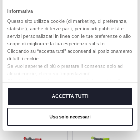
fed a carrot.
Informativa
Questo sito utilizza cookie (di marketing, di preferenza,
statistici), anche di terze parti, per inviarti pubblicità e
servizi personalizzati in linea con le tue preferenze o allo
scopo di migliorare la tua esperienza sul sito.
Cliccando su “accetta tutti” acconsenti al posizionamento
RIDE ON
ELECTRONIC
di tutti i cookie.
ACTIVITY CENTRE
enables your child to
Se vuoi saperne di più o prestare il consenso solo ad
push themselves
2 buttons with music
independently
alcuni cookie, clicca su "impostazioni".
and sounds
Chiudendo questo banner acconsenti all’uso dei soli
cookie tecnici, indispensabili per fruire del servizio
richiesto.
ACCETTA TUTTI
PRODUKTE, DIE SIE INTERESSIEREN
Cookie policy
KÖNNTEN
Usa solo necessari