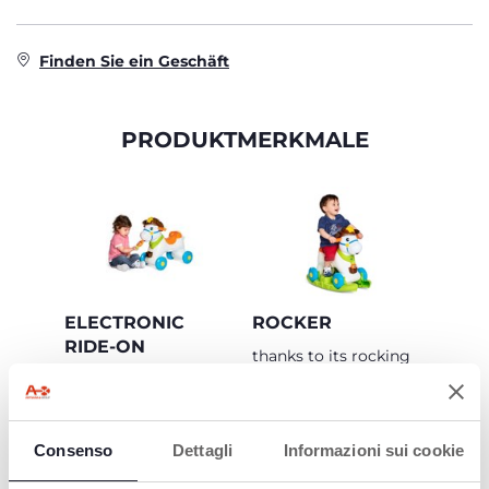
Finden Sie ein Geschäft
PRODUKTMERKMALE
ELECTRONIC
ROCKER
RIDE-ON
thanks to its rocking
base
The toy comes to life
thanks to the sensors
used, where the eyes
move and the neigh
Consenso
Dettagli
Informazioni sui cookie
sounds with joy when
Rodeo is stroked or