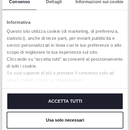
Consenso
Dettagli
Informazioni sui cookie
Informativa
Questo sito utilizza cookie (di marketing, di preferenza,
statistici), anche di terze parti, per inviarti pubblicità e
NACHTTISCHMOBI
servizi personalizzati in linea con le tue preferenze o allo
LE
scopo di migliorare la tua esperienza sul sito.
Die dritte Konfiguration
Cliccando su “accetta tutti” acconsenti al posizionamento
ist das Nachttisch-
Mobile
di tutti i cookie.
Se vuoi saperne di più o prestare il consenso solo ad
alcuni cookie, clicca su "impostazioni".
Chiudendo questo banner acconsenti all’uso dei soli
cookie tecnici, indispensabili per fruire del servizio
PRODUKTE, DIE SIE INTERESSIEREN
richiesto.
ACCETTA TUTTI
KÖNNTEN
Cookie policy
Usa solo necessari