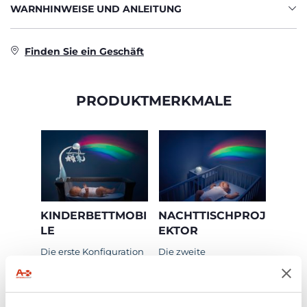
WARNHINWEISE UND ANLEITUNG
Finden Sie ein Geschäft
PRODUKTMERKMALE
KINDERBETTMOBI
NACHTTISCHPROJ
LE
EKTOR
Die erste Konfiguration
Die zweite
ist das Mobile für das
Konfiguration ist der
Babybett.
Nachttisch-Projektor.