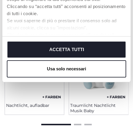
Cliccando su “accetta tutti” acconsenti al posizionamento
di tutti i cookie.
PRODUKTE, DIE SIE INTERESSIEREN
Se vuoi saperne di più o prestare il consenso solo ad
KÖNNTEN
alcuni cookie, clicca su "impostazioni".
Chiudendo questo banner acconsenti all’uso dei soli
cookie tecnici, indispensabili per fruire del servizio
richiesto.
ACCETTA TUTTI
Cookie policy
Usa solo necessari
+ FARBEN
+ FARBEN
Nachtlicht, aufladbar
Traumlicht Nachtlicht
Musik Baby