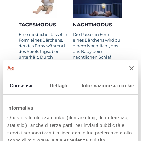
TAGESMODUS
NACHTMODUS
Eine niedliche Rassel in
Die Rassel in Form
Form eines Bärchens,
eines Bärchens wird zu
der das Baby während
einem Nachtlicht, das
des Spiels tagsüber
das Baby beim
unterhält. Durch
nächtlichen Schlaf
Drücken der zentralen
begleitet. Sie kann in
Taste spielt die Rassel
den weichen Schlafsack
fröhliche Melodien und
aus Stoff eingesetzt
leuchtet mit
werden und dank des
Consenso
Dettagli
Informazioni sui cookie
blinkenden Lichtern.
Bands an Holzbetten
befestigt werden. Durch
Drücken der zentralen
Taste beginnt sie,
Informativa
beruhigende Melodien
zu spielen und sanftes
Questo sito utilizza cookie (di marketing, di preferenza,
Licht auszustrahlen.
statistici), anche di terze parti, per inviarti pubblicità e
servizi personalizzati in linea con le tue preferenze o allo
scopo di migliorare la tua esperienza sul sito.