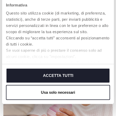
Informativa
Questo sito utilizza cookie (di marketing, di preferenza,
statistici), anche di terze parti, per inviarti pubblicità e
servizi personalizzati in linea con le tue preferenze o allo
scopo di migliorare la tua esperienza sul sito.
+ FARBEN
Cliccando su “accetta tutti” acconsenti al posizionamento
Mommy Pod 3 in1
Chicco Next2Me Matratze
di tutti i cookie.
Se vuoi saperne di più o prestare il consenso solo ad
alcuni cookie, clicca su "impostazioni".
Chiudendo questo banner acconsenti all’uso dei soli
cookie tecnici, indispensabili per fruire del servizio
UNSER RAT
richiesto.
ACCETTA TUTTI
Cookie policy
Usa solo necessari