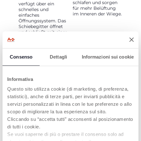
schlafen und sorgen
verfügt über ein
für mehr Belüftung
schnelles und
im Inneren der Wiege.
einfaches
Öffnungssystem. Das
Schiebegitter öffnet
und schließt mit einer
Hand, nur wenn das
Kinderbett am Bett
befestigt ist, und ist
somit jederzeit
Consenso
Dettagli
Informazioni sui cookie
praktisch.
Informativa
Questo sito utilizza cookie (di marketing, di preferenza,
statistici), anche di terze parti, per inviarti pubblicità e
servizi personalizzati in linea con le tue preferenze o allo
scopo di migliorare la tua esperienza sul sito.
MANÖVRIERFÄHIG
KOMPATIBEL MIT
Cliccando su “accetta tutti” acconsenti al posizionamento
DEN MEISTEN
di tutti i cookie.
Dank der 4
BETTEN
schwenkbaren Rollen
Se vuoi saperne di più o prestare il consenso solo ad
mit Bremsen können