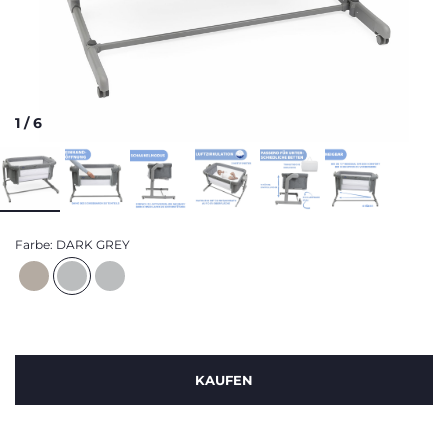
1
/
6
Farbe:
DARK GREY
KAUFEN