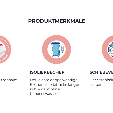
PRODUKTMERKMALE
ISOLIERBECHER
SCHIEBEV
-Strohhalm
Der leichte doppelwandige
Der Strohhal
Becher hält Getränke länger
sauber!
kühl – ganz ohne
Kondenswasser.