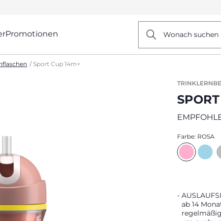
er
Promotionen
Wonach suchen 
rnflaschen
Sport Cup 14m+
TRINKLERNBE
SPORT
EMPFOHLE
Farbe:
ROSA
AUSLAUFSIC
ab 14 Monat
regelmäßig