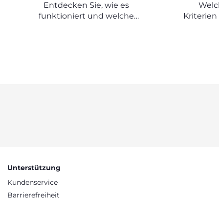
WICHTIG?
FÜR
Entdecken Sie, wie es
Welc
funktioniert und welche
Kriterien
Übungen Sie mit Ihrem
einer Wie
Neugeborenen machen können.
ei
Unterstützung
Kundenservice
Barrierefreiheit