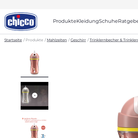
Produkte
Kleidung
Schuhe
Ratgeb
Startseite
Produkte
Mahlzeiten
Geschirr
Trinklernbecher & Trinkle