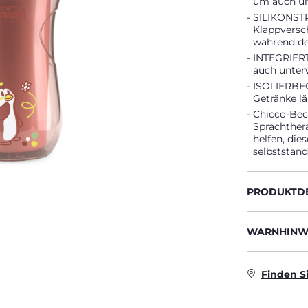
um auch un
SILIKONSTR
Klappversch
während des
INTEGRIERT
auch unter
ISOLIERBECH
Getränke lä
Chicco-Bec
Sprachther
helfen, die
selbstständ
PRODUKTDE
WARNHINWE
Finden S