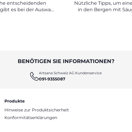
 NEUGEBORENE?
ALTER UND BIS
he entscheidenden
Nützliche Tipps, um ein
WELCHER HÖH
 gibt es bei der Auswahl
in den Bergen mit Säu
ge oder eines Bettes für
bestmöglich zu gest
n Neugeborenes?
BENÖTIGEN SIE INFORMATIONEN?
Artsana Schweiz AG Kundenservice
091-9355087
Produkte
Hinweise zur Produktsicherheit
Konformitätserklärungen