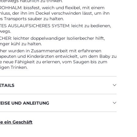
terwegs natürlich zu trinken.
OHHALM: bissfest, weich und flexibel, mit einem
luss, der ihn im Deckel verschwinden lässt, um ihn
 Transports sauber zu halten.
ES AUSLAUFSICHERES SYSTEM: leicht zu bedienen,
wegs.
ER: leichter doppelwandiger Isolierbecher hilft,
nger kühl zu halten.
her wurden in Zusammenarbeit mit erfahrenen
apeuten und Kinderärzten entwickelt, um dem Baby zu
se neue Fähigkeit zu erlernen, vom Saugen bis zum
igen Trinken.
TAILS
ISE UND ANLEITUNG
ie ein Geschäft