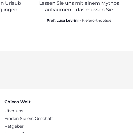
 ZU
ZÄHNEN?
en Urlaub
Lassen Sie uns mit einem Mythos
E?
glingen
aufräumen – das müssen Sie
alten.
wissen, wenn Sie einen Schnuller
Prof. Luca Levrini
- Kieferorthopäde
verwenden
Chicco Welt
Über uns
Finden Sie ein Geschäft
Ratgeber