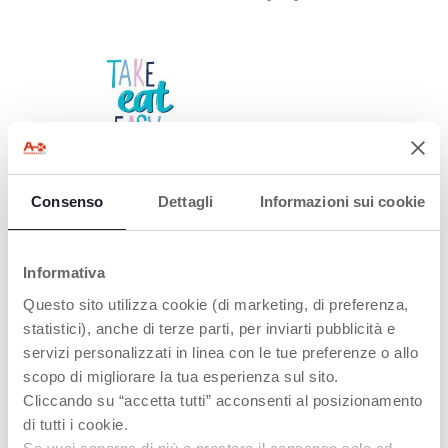
WEICH &
FARBENFROH
Consenso
Dettagli
Informazioni sui cookie
Um das
selbstständige Essen
einfacher und lustiger
Informativa
zu gestalten.
Questo sito utilizza cookie (di marketing, di preferenza,
statistici), anche di terze parti, per inviarti pubblicità e
servizi personalizzati in linea con le tue preferenze o allo
scopo di migliorare la tua esperienza sul sito.
Cliccando su “accetta tutti” acconsenti al posizionamento
PRODUKTE, DIE SIE INTERESSIEREN
di tutti i cookie.
KÖNNTEN