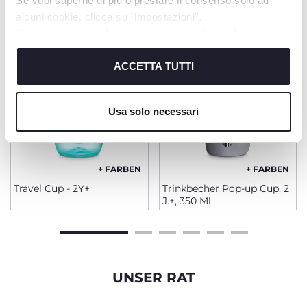
Se vuoi saperne di più o prestare il consenso solo ad
alcuni cookie, clicca su "impostazioni".
Chiudendo questo banner acconsenti all’uso dei soli
cookie tecnici, indispensabili per fruire del servizio
richiesto.
ACCETTA TUTTI
Cookie policy
Usa solo necessari
+ FARBEN
+ FARBEN
Travel Cup - 2Y+
Trinkbecher Pop-up Cup, 2
J.+, 350 Ml
UNSER RAT