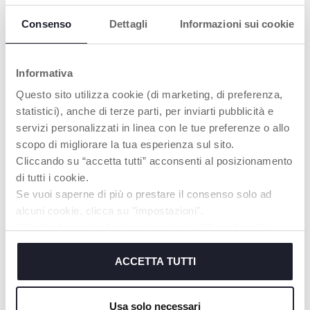
Consenso
Dettagli
Informazioni sui cookie
Informativa
GRIFF DREHEN
BETRIEBSBEREITE
Questo sito utilizza cookie (di marketing, di preferenza,
POSITION
Die Windel fällt nach
statistici), anche di terze parti, per inviarti pubblicità e
unten in den
Den Griff zurückdrehen,
servizi personalizzati in linea con le tue preferenze o allo
Müllbeutel.
damit der Windeleimer
wieder bereit für die
scopo di migliorare la tua esperienza sul sito.
nächste Windel ist.
Cliccando su “accetta tutti” acconsenti al posizionamento
di tutti i cookie.
Se vuoi saperne di più o prestare il consenso solo ad
MEHR ERFAHREN
alcuni cookie, clicca su "impostazioni".
Chiudendo questo banner acconsenti all’uso dei soli
cookie tecnici, indispensabili per fruire del servizio
richiesto.
ACCETTA TUTTI
PRODUKTE, DIE SIE INTERESSIEREN
Cookie policy
KÖNNTEN
Usa solo necessari