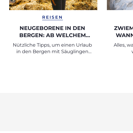
REISEN
NEUGEBORENE IN DEN
ZWIEM
BERGEN: AB WELCHEM
WANN 
ALTER UND BIS ZU
STILL
Nützliche Tipps, um einen Urlaub
Alles, w
WELCHER HÖHE?
in den Bergen mit Säuglingen
bestmöglich zu gestalten.