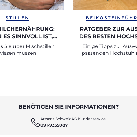
STILLEN
BEIKOSTEINFÜH
ILCHERNÄHRUNG:
RATGEBER ZUR A
ES SINNVOLL IST,
DES BESTEN HOCH
EN UND FLASCHE ZU
FÜR MAHLZEIT
as Sie über Mischstillen
Einige Tipps zur Ausw
KOMBINIEREN
wissen müssen
passenden Hochstuhls 
Baby
BENÖTIGEN SIE INFORMATIONEN?
Artsana Schweiz AG Kundenservice
091-9355087