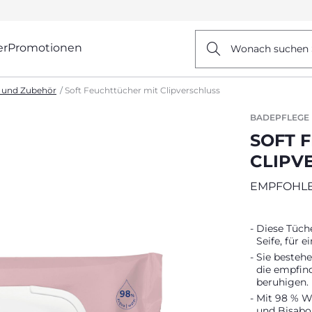
er
Promotionen
Wonach suchen 
 und Zubehör
Soft Feuchttücher mit Clipverschluss
BADEPFLEGE
SOFT 
CLIPV
EMPFOHLE
Diese Tüche
Seife, für 
Sie besteh
die empfin
beruhigen.
Mit 98 % W
und Bisabol