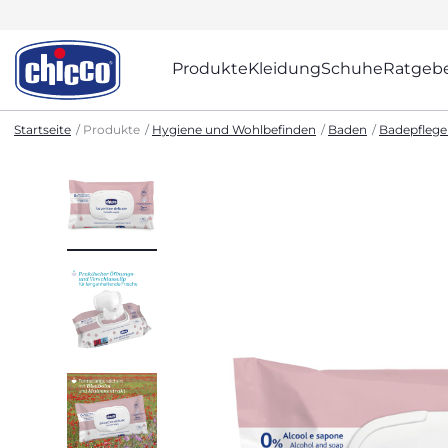
Produkte
Kleidung
Schuhe
Ratgeb
Startseite
Produkte
Hygiene und Wohlbefinden
Baden
Badepflege