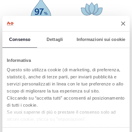
97% WASSER
LOTUSWASSER
Consenso
Dettagli
Informazioni sui cookie
Mit 97% Wasser
Mit Lotuswasser
formuliert.
angereichert.
Informativa
Questo sito utilizza cookie (di marketing, di preferenza,
statistici), anche di terze parti, per inviarti pubblicità e
PRODUKTE, DIE SIE INTERESSIEREN
servizi personalizzati in linea con le tue preferenze o allo
KÖNNTEN
scopo di migliorare la tua esperienza sul sito.
Cliccando su “accetta tutti” acconsenti al posizionamento
di tutti i cookie.
Se vuoi saperne di più o prestare il consenso solo ad
alcuni cookie, clicca su "impostazioni".
Chiudendo questo banner acconsenti all’uso dei soli