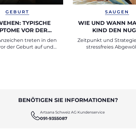
GEBURT
SAUGEN
EHEN: TYPISCHE
WIE UND WANN M
PTOME VOR DER
KIND DEN NUG
GEBURT
ABGEWÖHN
nzeichen treten in den
Zeitpunkt und Strategie
or der Geburt auf und
stressfreies Abgew
kennt man, dass es bald
losgeht
BENÖTIGEN SIE INFORMATIONEN?
Artsana Schweiz AG Kundenservice
091-9355087