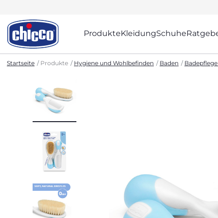
Produkte
Kleidung
Schuhe
Ratgeb
Startseite
Produkte
Hygiene und Wohlbefinden
Baden
Badepflege