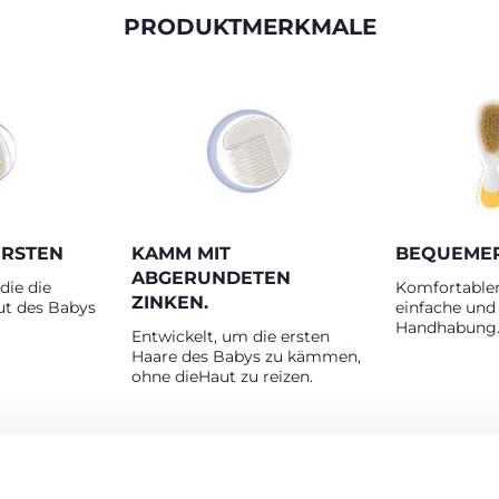
PRODUKTMERKMALE
ORSTEN
KAMM MIT
BEQUEMER
ABGERUNDETEN
die die
Komfortablen 
ZINKEN.
ut des Babys
einfache und
Handhabung
Entwickelt, um die ersten
Haare des Babys zu kämmen,
ohne dieHaut zu reizen.
RODUKTE, DIE SIE INTERESSIEREN KÖNNT