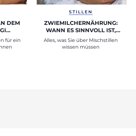
STILLEN
AN DEM
ZWIEMILCHERNÄHRUNG:
GI
WANN ES SINNVOLL IST,
T
STILLEN UND FLASCHE ZU
n für ein
Alles, was Sie über Mischstillen
KOMBINIEREN
öhnen
wissen müssen