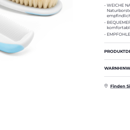
WEICHE NAT
Naturborste
empfindlic
BEQUEMER 
komfortable
EMPFOHLEN
PRODUKTDE
WARNHINWE
Finden S