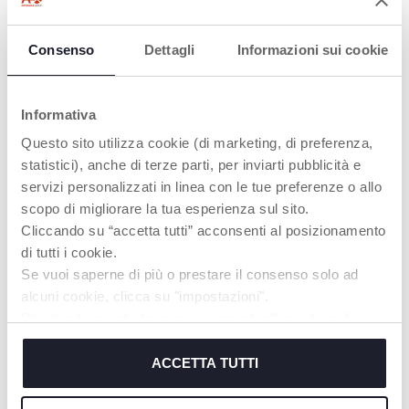
Consenso
Dettagli
Informazioni sui cookie
PLATZ FÜR
LEICHT
SCHULTERN
VERSTELLBARE
Informativa
EINSTELLBAR
KOPFSTÜTZE
Questo sito utilizza cookie (di marketing, di preferenza,
Der Sitz lässt sich in 4
Die Höhe der
statistici), anche di terze parti, per inviarti pubblicità e
Positionen (+8 cm)
Kopfstütze kann in 13
servizi personalizzati in linea con le tue preferenze o allo
erweitern –
Positionen angepasst
scopo di migliorare la tua esperienza sul sito.
unabhängig von der
werden und passt sich
Kopfstütze – um
so optimal dem
Cliccando su “accetta tutti” acconsenti al posizionamento
zusätzlichen
Wachstum des Kindes
di tutti i cookie.
Schulterraum zu bieten
bis zu einer Größe von
Se vuoi saperne di più o prestare il consenso solo ad
und sich dem
150 cm an.
Wachstum des Kindes
alcuni cookie, clicca su "impostazioni".
bei maximalem
Chiudendo questo banner acconsenti all’uso dei soli
Komfort anzupassen.
cookie tecnici, indispensabili per fruire del servizio
richiesto.
ACCETTA TUTTI
MEHR ERFAHREN
Cookie policy