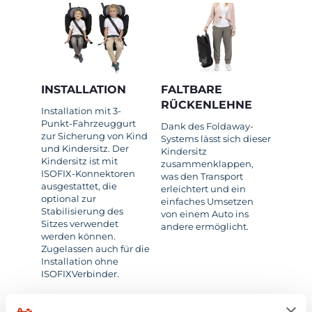
INSTALLATION
FALTBARE
RÜCKENLEHNE
Installation mit 3-
Punkt-Fahrzeuggurt
Dank des Foldaway-
zur Sicherung von Kind
Systems lässt sich dieser
und Kindersitz. Der
Kindersitz
Kindersitz ist mit
zusammenklappen,
ISOFIX-Konnektoren
was den Transport
ausgestattet, die
erleichtert und ein
optional zur
einfaches Umsetzen
Stabilisierung des
von einem Auto ins
Sitzes verwendet
andere ermöglicht.
werden können.
Zugelassen auch für die
Installation ohne
ISOFIXVerbinder.