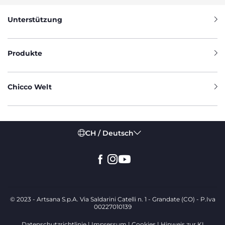
Unterstützung
Produkte
Chicco Welt
CH / Deutsch
© 2023 - Artsana S.p.A. Via Saldarini Catelli n. 1 - Grandate (CO) - P.Iva
00227010139
Datenschutzrichtlinie
Impressum
Cookies
Hinweis zur KI