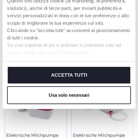
Questo sito utilizza cookie (di marketing, di preferenza,
anzuwenden.
statistici), anche di terze parti, per inviarti pubblicità e
servizi personalizzati in linea con le tue preferenze o allo
scopo di migliorare la tua esperienza sul sito.
Cliccando su “accetta tutti” acconsenti al posizionamento
di tutti i cookie.
PRODUKTE, DIE SIE INTERESSIEREN
Se vuoi saperne di più o prestare il consenso solo ad
KÖNNTEN
alcuni cookie, clicca su "impostazioni".
Chiudendo questo banner acconsenti all’uso dei soli
cookie tecnici, indispensabili per fruire del servizio
richiesto.
ACCETTA TUTTI
Cookie policy
Usa solo necessari
Elektrische Milchpumpe
Elektrische Milchpumpe