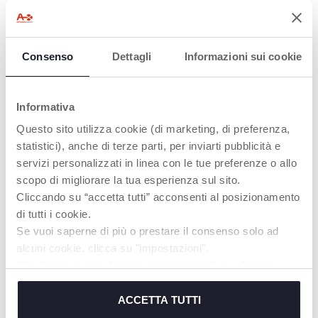
Consenso
Dettagli
Informazioni sui cookie
BELÜFTUNGSLÖC
ALLES BEGINNT
HER
HIER.
Informativa
Sie ermöglichen den
Die Chicco
Questo sito utilizza cookie (di marketing, di preferenza,
Luftdurchfluss und
PhysioForma Schnuller
statistici), anche di terze parti, per inviarti pubblicità e
verringern das
fördern alle
Ansammeln von
lebenswichtigen
servizi personalizzati in linea con le tue preferenze o allo
Speichel.
Mundfunktionen für ein
scopo di migliorare la tua esperienza sul sito.
gesundes Wachstum:
Cliccando su “accetta tutti” acconsenti al posizionamento
SAUGEN, ATMEN,
SCHLUCKEN, KAUEN,
di tutti i cookie.
SPRECHEN.
Se vuoi saperne di più o prestare il consenso solo ad
alcuni cookie, clicca su "impostazioni".
Chiudendo questo banner acconsenti all’uso dei soli
MEHR ERFAHREN
cookie tecnici, indispensabili per fruire del servizio
richiesto.
ACCETTA TUTTI