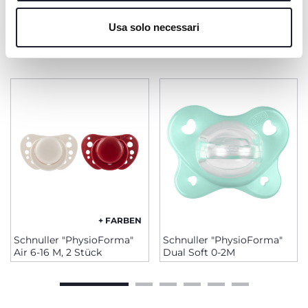
Cookie policy
Usa solo necessari
PRODUKTE, DIE SIE INTERESSIEREN
KÖNNTEN
+ FARBEN
Schnuller "PhysioForma"
Schnuller "PhysioForma"
Air 6-16 M, 2 Stück
Dual Soft 0-2M