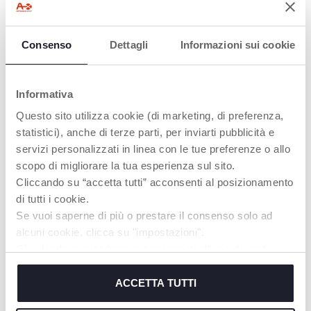
Finden Sie ein Geschäft
Consenso
Dettagli
Informazioni sui cookie
Informativa
PRODUKTE, DIE SIE INTERESSIEREN
Questo sito utilizza cookie (di marketing, di preferenza,
KÖNNTEN
statistici), anche di terze parti, per inviarti pubblicità e
servizi personalizzati in linea con le tue preferenze o allo
scopo di migliorare la tua esperienza sul sito.
Cliccando su “accetta tutti” acconsenti al posizionamento
di tutti i cookie.
Se vuoi saperne di più o prestare il consenso solo ad
alcuni cookie, clicca su "impostazioni".
Chiudendo questo banner acconsenti all’uso dei soli
cookie tecnici, indispensabili per fruire del servizio
richiesto.
ACCETTA TUTTI