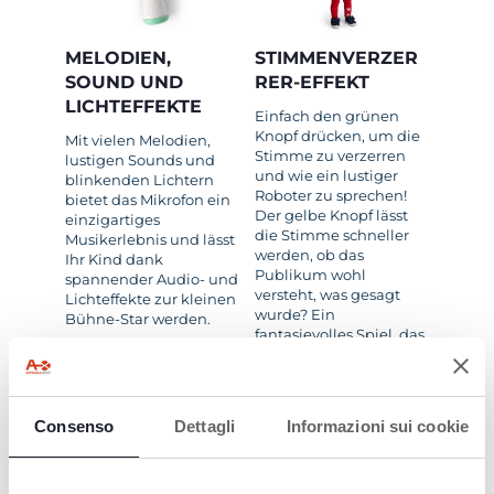
MELODIEN,
STIMMENVERZER
SOUND UND
RER-EFFEKT
LICHTEFFEKTE
Einfach den grünen
Knopf drücken, um die
Mit vielen Melodien,
Stimme zu verzerren
lustigen Sounds und
und wie ein lustiger
blinkenden Lichtern
Roboter zu sprechen!
bietet das Mikrofon ein
Der gelbe Knopf lässt
einzigartiges
die Stimme schneller
Musikerlebnis und lässt
werden, ob das
Ihr Kind dank
Publikum wohl
spannender Audio- und
versteht, was gesagt
Lichteffekte zur kleinen
wurde? Ein
Bühne-Star werden.
fantasievolles Spiel, das
die Kreativität anregt.
Consenso
Dettagli
Informazioni sui cookie