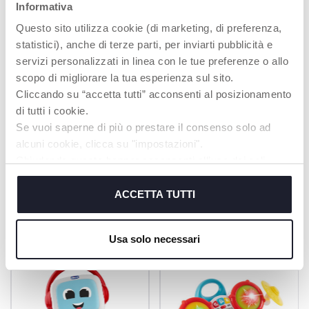
Informativa
Questo sito utilizza cookie (di marketing, di preferenza,
LEICHT UND
statistici), anche di terze parti, per inviarti pubblicità e
ERGONOMISCH
servizi personalizzati in linea con le tue preferenze o allo
Besonders leicht und
scopo di migliorare la tua esperienza sul sito.
mit ergonomischem
Cliccando su “accetta tutti” acconsenti al posizionamento
Griff, ideal für kleine
di tutti i cookie.
Kinderhände.
Se vuoi saperne di più o prestare il consenso solo ad
alcuni cookie, clicca su "impostazioni".
Chiudendo questo banner acconsenti all’uso dei soli
cookie tecnici, indispensabili per fruire del servizio
PRODUKTE, DIE SIE INTERESSIEREN
richiesto.
ACCETTA TUTTI
KÖNNTEN
Cookie policy
Usa solo necessari