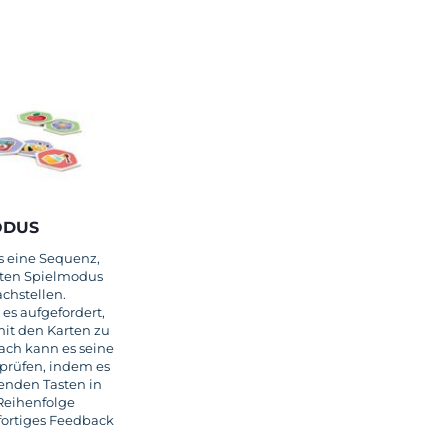
ODUS
 eine Sequenz,
iten Spielmodus
achstellen.
es aufgefordert,
it den Karten zu
nach kann es seine
prüfen, indem es
enden Tasten in
 Reihenfolge
fortiges Feedback