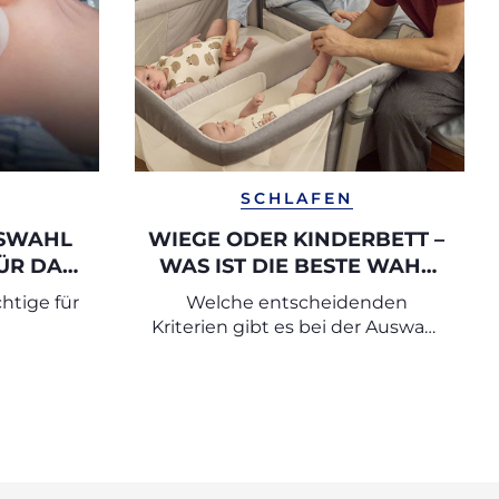
SCHLAFEN
USWAHL
WIEGE ODER KINDERBETT –
ÜR DAS
WAS IST DIE BESTE WAHL
E
FÜR NEUGEBORENE?
chtige für
Welche entscheidenden
Kriterien gibt es bei der Auswahl
einer Wiege oder eines Bettes für
ein Neugeborenes?