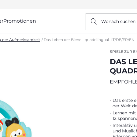
er
Promotionen
Wonach suchen 
ng der Aufmerksamkeit
Das Leben der Biene - quadrilingual- IT/DE/FR/EN
SPIELE ZUR 
DAS LE
QUADR
EMPFOHLEN
Das erste 
der Welt de
Lernen mit 
12 spannen
Interaktiv 
und Musik 
Erlernen 