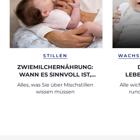
STILLEN
WACHS
ZWIEMILCHERNÄHRUNG:
WANN ES SINNVOLL IST,
LEB
STILLEN UND FLASCHE ZU
Alles, was Sie über Mischstillen
Alle wi
KOMBINIEREN
wissen müssen
run