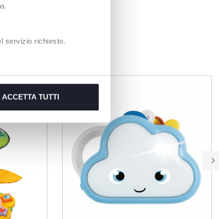
o.
 servizio richiesto.
EN
ACCETTA TUTTI