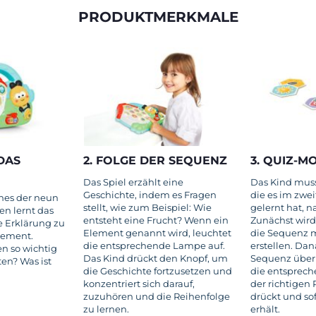
PRODUKTMERKMALE
DAS
2. FOLGE DER SEQUENZ
3. QUIZ-M
Das Spiel erzählt eine
Das Kind muss
Geschichte, indem es Fragen
die es im zwe
nes der neun
stellt, wie zum Beispiel: Wie
gelernt hat, n
en lernt das
entsteht eine Frucht? Wenn ein
Zunächst wird 
e Erklärung zu
Element genannt wird, leuchtet
die Sequenz m
lement.
die entsprechende Lampe auf.
erstellen. Da
n so wichtig
Das Kind drückt den Knopf, um
Sequenz über
ten? Was ist
die Geschichte fortzusetzen und
die entsprech
konzentriert sich darauf,
der richtigen
zuzuhören und die Reihenfolge
drückt und so
zu lernen.
erhält.