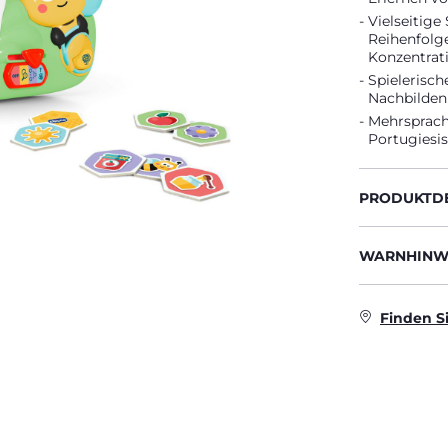
Vielseitige
Reihenfolg
Konzentrat
Spielerisc
Nachbilden
Mehrsprachi
Portugiesis
PRODUKTDE
WARNHINWE
Finden S