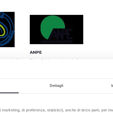
ANPE
 wie auch die
Dieses Spielzeug, wie auch die
ge der
anderen Spielsachen der Linie
, wurde in
Sense&Focus, wurde in
 mit dem
Zusammenarbeit mit dem
chen
italienischen Verband der
um AITA
Pädagogen entwickelt.
Dettagli
dieser
menarbeit hat
 von
kelt, die für
t sind, je
 marketing, di preferenza, statistici), anche di terze parti, per inv
gkeiten und