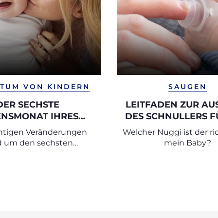
TUM VON KINDERN
SAUGEN
DER SECHSTE
LEITFADEN ZUR A
ENSMONAT IHRES
DES SCHNULLERS F
BABYS
NEUGEBOREN
chtigen Veränderungen
Welcher Nuggi ist der ri
d um den sechsten
mein Baby?
Lebensmonat