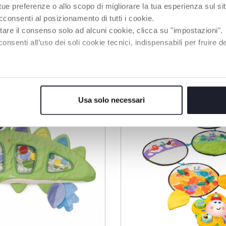
 tue preferenze o allo scopo di migliorare la tua esperienza sul sit
cconsenti al posizionamento di tutti i cookie.
tare il consenso solo ad alcuni cookie, clicca su "impostazioni".
enti all’uso dei soli cookie tecnici, indispensabili per fruire del
RODUKTE, DIE SIE INTERESSIEREN KÖNNT
Usa solo necessari