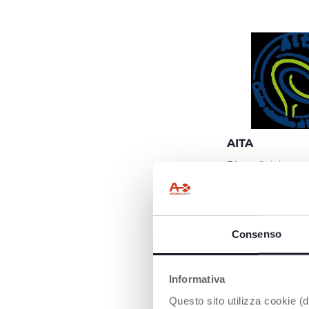
AITA
Dieses Spielzeug,
anderen Spielzeu
Sense&Focus Linie
Zusammenarbeit
Neuropsychiatris
Forschungszentr
Consenso
entwickelt. Dank 
wertvollen Zusam
Chicco eine Reihe
Spielzeugen entwic
Informativa
jedes Kind geeigne
Questo sito utilizza cookie (di
nach seinen Fähi