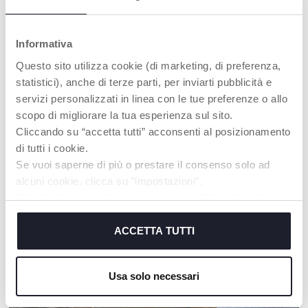
Informativa
Questo sito utilizza cookie (di marketing, di preferenza,
statistici), anche di terze parti, per inviarti pubblicità e
servizi personalizzati in linea con le tue preferenze o allo
+ FARBEN
+ FARBEN
scopo di migliorare la tua esperienza sul sito.
Weathy die Wolke
Smiley Smartphone
Cliccando su “accetta tutti” acconsenti al posizionamento
Lernspiel Deutsch Englisch
Baby
di tutti i cookie.
Se vuoi saperne di più o prestare il consenso solo ad
alcuni cookie, clicca su "impostazioni".
Chiudendo questo banner acconsenti all’uso dei soli
UNSER RAT
cookie tecnici, indispensabili per fruire del servizio
richiesto.
ACCETTA TUTTI
Cookie policy
Usa solo necessari