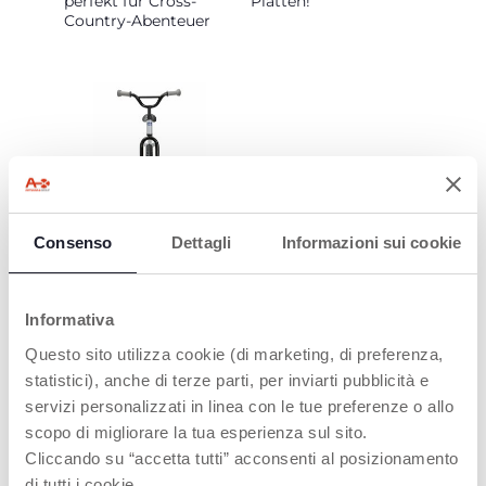
perfekt für Cross-
Platten!
Country-Abenteuer
VERSTELLBARER
LENKER UND SITZ
Consenso
Dettagli
Informazioni sui cookie
Der breite, bequeme
Sattel und die
rutschfesten
Informativa
Gummigriffe sind
ideal für Kinder bis 5
Questo sito utilizza cookie (di marketing, di preferenza,
Jahre
statistici), anche di terze parti, per inviarti pubblicità e
servizi personalizzati in linea con le tue preferenze o allo
scopo di migliorare la tua esperienza sul sito.
Cliccando su “accetta tutti” acconsenti al posizionamento
di tutti i cookie.