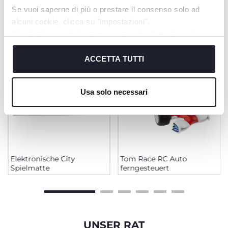
PRODUKTE, DIE SIE INTERESSIEREN
Se vuoi saperne di più o prestare il consenso solo ad
KÖNNTEN
alcuni cookie, clicca su "impostazioni".
Chiudendo questo banner acconsenti all’uso dei soli
cookie tecnici, indispensabili per fruire del servizio
richiesto.
ACCETTA TUTTI
Cookie policy
Usa solo necessari
Elektronische City
Tom Race RC Auto
Spielmatte
ferngesteuert
UNSER RAT