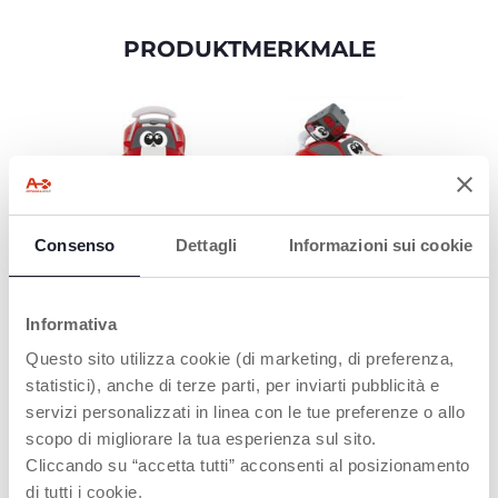
PRODUKTMERKMALE
FRONTSCHEINWE
INTUITIVE
Consenso
Dettagli
Informazioni sui cookie
RFER
FERNBEDIENUNG
Die Scheinwerfer
Die Fernbedienung des
schalten sich
Fahrzeugs ist auf der
Informativa
automatisch ein, wenn
Rückseite des Autos
das Fahrzeug in
angebracht.
Questo sito utilizza cookie (di marketing, di preferenza,
Bewegung ist.
statistici), anche di terze parti, per inviarti pubblicità e
servizi personalizzati in linea con le tue preferenze o allo
scopo di migliorare la tua esperienza sul sito.
Cliccando su “accetta tutti” acconsenti al posizionamento
di tutti i cookie.