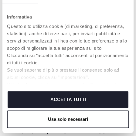
Informativa
Questo sito utilizza cookie (di marketing, di preferenza,
statistici), anche di terze parti, per inviarti pubblicità e
servizi personalizzati in linea con le tue preferenze o allo
KOMPAKTES
scopo di migliorare la tua esperienza sul sito.
FALTDESIGN
Cliccando su “accetta tutti” acconsenti al posizionamento
di tutti i cookie.
Aufsatz schnell und
platzsparend
Se vuoi saperne di più o prestare il consenso solo ad
zusammenzuklappen,
alcuni cookie, clicca su "impostazioni".
sodass er leicht
Chiudendo questo banner acconsenti all’uso dei soli
verstaut oder
transportiert werden
cookie tecnici, indispensabili per fruire del servizio
kann. Ideal für zu
richiesto.
ACCETTA TUTTI
Hause und unterwegs.
Cookie policy
Usa solo necessari
PRODUKTE, DIE SIE INTERESSIEREN