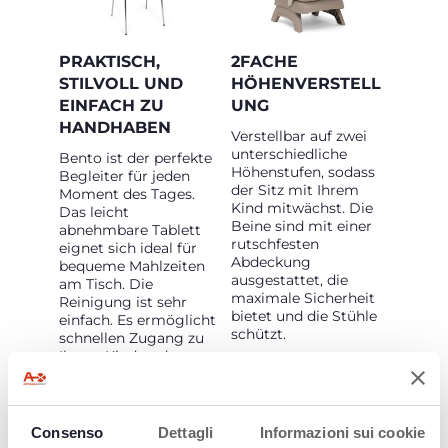
PRAKTISCH,
2FACHE
STILVOLL UND
HÖHENVERSTELL
EINFACH ZU
UNG
HANDHABEN
Verstellbar auf zwei
unterschiedliche
Bento ist der perfekte
Höhenstufen, sodass
Begleiter für jeden
der Sitz mit Ihrem
Moment des Tages.
Kind mitwächst. Die
Das leicht
Beine sind mit einer
abnehmbare Tablett
rutschfesten
eignet sich ideal für
Abdeckung
bequeme Mahlzeiten
ausgestattet, die
am Tisch. Die
maximale Sicherheit
Reinigung ist sehr
bietet und die Stühle
einfach. Es ermöglicht
schützt.
schnellen Zugang zu
Ihrem Kind und
erleichtert den
Übergang zum
Familientisch auf
einfache und
Consenso
Dettagli
Informazioni sui cookie
praktische Weise.