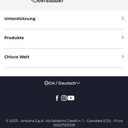
091-9355087
Unterstützung
Produkte
Chicco Welt
CH / Deutsch
© 2023 - Artsana S.p.A. Via Saldarini Catelli n. 1 - Grandate (CO) - P.Iva
00227010139