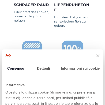
SCHRÄGER RAND
LIPPENRUHEZON
E
Erleichtert das Trinken,
ohne den Kopf zu
Hilft, dem Baby einen
neigen.
sensorischen Reiz zu
geben.
SPÜLMASCHINEN
100% SILIKON
Consenso
Dettagli
Informazioni sui cookie
FEST
Langlebig, flexibel und
leicht zu reinigen
Zur einfachen
Reinigung.
Informativa
Questo sito utilizza cookie (di marketing, di preferenza,
statistici), anche di terze parti, per inviarti pubblicità e
MEHR ERFAHREN
servizi personalizzati in linea con le tue preferenze o allo