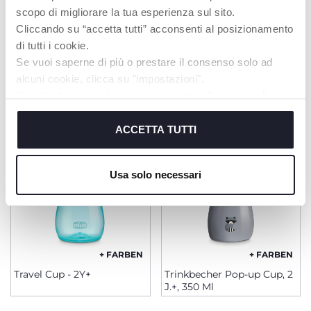
scopo di migliorare la tua esperienza sul sito.
Cliccando su “accetta tutti” acconsenti al posizionamento
di tutti i cookie.
PRODUKTE, DIE SIE INTERESSIEREN
Se vuoi saperne di più o prestare il consenso solo ad
alcuni cookie, clicca su "impostazioni".
KÖNNTEN
Chiudendo questo banner acconsenti all’uso dei soli
cookie tecnici, indispensabili per fruire del servizio
richiesto.
ACCETTA TUTTI
Cookie policy
Usa solo necessari
+ FARBEN
+ FARBEN
Travel Cup - 2Y+
Trinkbecher Pop-up Cup, 2
J.+, 350 Ml