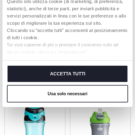
Questo sito utilizza cookie (di marketing, di preferenza,
Der leichte
statistici), anche di terze parti, per inviarti pubblicità e
doppelwandige
servizi personalizzati in linea con le tue preferenze o allo
Becher hält Getränke
länger kühl – ganz
scopo di migliorare la tua esperienza sul sito.
ohne Kondenswasser.
Cliccando su “accetta tutti” acconsenti al posizionamento
di tutti i cookie.
Se vuoi saperne di più o prestare il consenso solo ad
MEHR ERFAHREN
alcuni cookie, clicca su "impostazioni".
Chiudendo questo banner acconsenti all’uso dei soli
cookie tecnici, indispensabili per fruire del servizio
richiesto.
ACCETTA TUTTI
PRODUKTE, DIE SIE INTERESSIEREN
KÖNNTEN
Cookie policy
Usa solo necessari