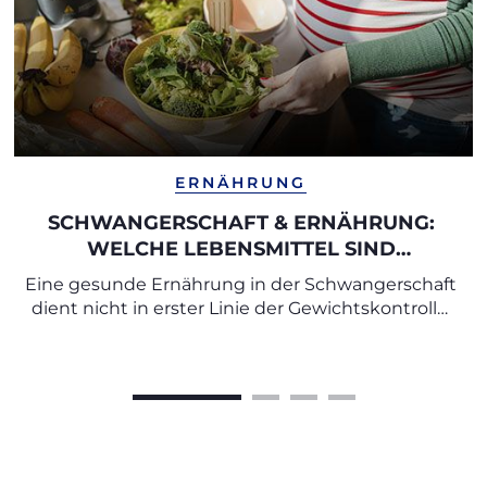
ERNÄHRUNG
SCHWANGERSCHAFT & ERNÄHRUNG:
WELCHE LEBENSMITTEL SIND
EMPFEHLENSWERT UND WELCHE
Eine gesunde Ernährung in der Schwangerschaft
SOLLTEN SIE MEIDEN?
dient nicht in erster Linie der Gewichtskontrolle,
sondern vor allem der optimalen Versorgung von
Mutter und Kind mit wichtigen Nährstoffen