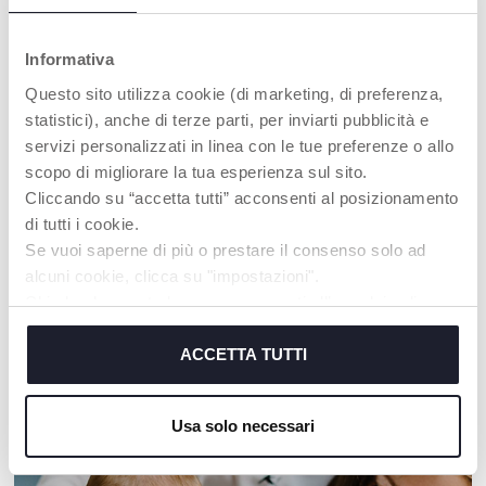
Informativa
Questo sito utilizza cookie (di marketing, di preferenza,
statistici), anche di terze parti, per inviarti pubblicità e
servizi personalizzati in linea con le tue preferenze o allo
scopo di migliorare la tua esperienza sul sito.
Cliccando su “accetta tutti” acconsenti al posizionamento
+ FARBEN
+ FARBEN
di tutti i cookie.
Lunch Box - 2y+
Lunch Box - 2y+
Se vuoi saperne di più o prestare il consenso solo ad
alcuni cookie, clicca su "impostazioni".
Chiudendo questo banner acconsenti all’uso dei soli
cookie tecnici, indispensabili per fruire del servizio
richiesto.
ACCETTA TUTTI
UNSER RAT
Cookie policy
Usa solo necessari