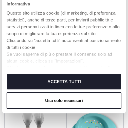
Informativa
Questo sito utilizza cookie (di marketing, di preferenza,
HYGIENE.
LANGER GRIFF
statistici), anche di terze parti, per inviarti pubblicità e
Die Spitze bleibt bei
Der Griff ist lang und
servizi personalizzati in linea con le tue preferenze o allo
Nichtgebrauch vom
ergonomisch, um ihn
Tisch abgehoben, um
beim Füttern Ihres
scopo di migliorare la tua esperienza sul sito.
eine bessere Hygiene
Babys leicht zu halten
Cliccando su “accetta tutti” acconsenti al posizionamento
zu gewährleisten.
und zu bewegen.
di tutti i cookie.
Se vuoi saperne di più o prestare il consenso solo ad
alcuni cookie, clicca su "impostazioni".
Chiudendo questo banner acconsenti all’uso dei soli
cookie tecnici, indispensabili per fruire del servizio
richiesto.
ACCETTA TUTTI
PRODUKTE, DIE SIE INTERESSIEREN
KÖNNTEN
Cookie policy
Usa solo necessari