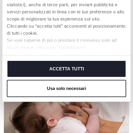
statistici), anche di terze parti, per inviarti pubblicità e
Molly Cuddly Turtle Baby
Vibrierendes Krokodil
servizi personalizzati in linea con le tue preferenze o allo
Greifspielzeug Schildkröte
scopo di migliorare la tua esperienza sul sito.
Cliccando su “accetta tutti” acconsenti al posizionamento
di tutti i cookie.
Se vuoi saperne di più o prestare il consenso solo ad
alcuni cookie, clicca su "impostazioni".
UNSER RAT
Chiudendo questo banner acconsenti all’uso dei soli
cookie tecnici, indispensabili per fruire del servizio
richiesto.
ACCETTA TUTTI
Cookie policy
Usa solo necessari