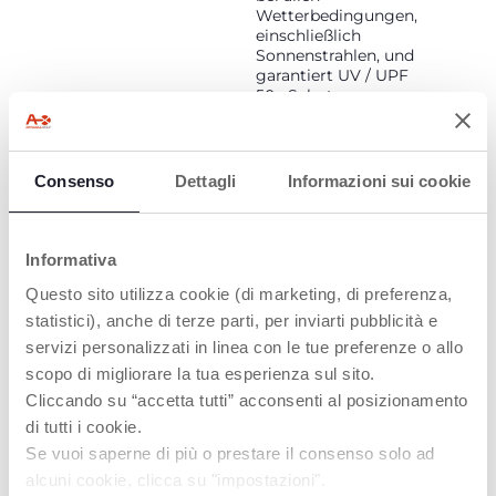
Wetterbedingungen,
einschließlich
Sonnenstrahlen, und
garantiert UV / UPF
50+ Schutz.
Consenso
Dettagli
Informazioni sui cookie
Informativa
Questo sito utilizza cookie (di marketing, di preferenza,
PERSONALISIERTE
GROSSER E
statistici), anche di terze parti, per inviarti pubblicità e
R KOMFORT
INHÄNGEKORB
servizi personalizzati in linea con le tue preferenze o allo
scopo di migliorare la tua esperienza sul sito.
Die vollständig
Der einheitliche Korb
verstellbaren Sitze, die
garantiert den Eltern
Cliccando su “accetta tutti” acconsenti al posizionamento
verstellbaren
noch mehr Komfort:
di tutti i cookie.
Beinstützen und die
Er kann zum
Se vuoi saperne di più o prestare il consenso solo ad
ausziehbaren
Aufbewahren
Verdecke ermöglichen
voluminöserer Dinge
alcuni cookie, clicca su "impostazioni".
es den Eltern, in jeder
verwendet werden.