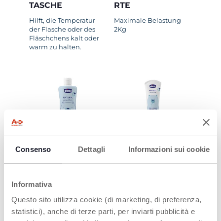
TASCHE
RTE
Hilft, die Temperatur
Maximale Belastung
der Flasche oder des
2Kg
Fläschchens kalt oder
warm zu halten.
HAARE & KÖRPER
4 IN 1 NAPPY
CREAM
Consenso
Dettagli
Informazioni sui cookie
Ideal zur Reinigung von
Babys Haut und Haar
Parfümfreie Formel mit
vom ersten Tag an.
10 % Zinkoxid für
besonders sanften
Informativa
Schutz.
Questo sito utilizza cookie (di marketing, di preferenza,
statistici), anche di terze parti, per inviarti pubblicità e