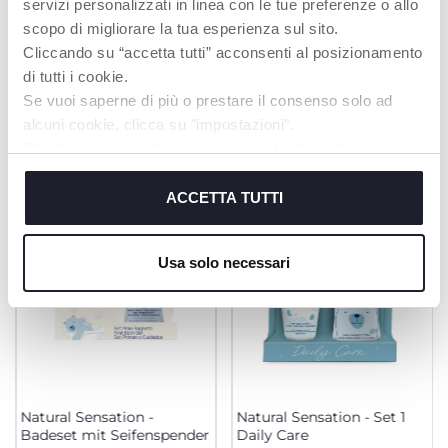
servizi personalizzati in linea con le tue preferenze o allo
MEHR ERFAHREN
scopo di migliorare la tua esperienza sul sito.
Cliccando su “accetta tutti” acconsenti al posizionamento
di tutti i cookie.
Se vuoi saperne di più o prestare il consenso solo ad
PRODUKTE, DIE SIE INTERESSIEREN
alcuni cookie, clicca su "impostazioni".
KÖNNTEN
Chiudendo questo banner acconsenti all’uso dei soli
cookie tecnici, indispensabili per fruire del servizio
richiesto.
ACCETTA TUTTI
Cookie policy
Usa solo necessari
Natural Sensation -
Natural Sensation - Set 1
Badeset mit Seifenspender
Daily Care