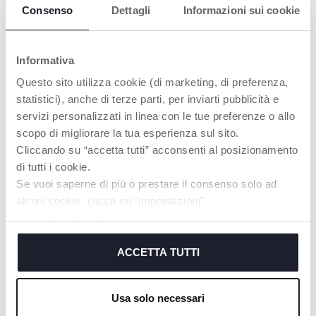
Consenso
Dettagli
Informazioni sui cookie
PRODUKTE, DIE SIE INTERESSIEREN
KÖNNTEN
Informativa
Questo sito utilizza cookie (di marketing, di preferenza,
statistici), anche di terze parti, per inviarti pubblicità e
servizi personalizzati in linea con le tue preferenze o allo
scopo di migliorare la tua esperienza sul sito.
Cliccando su “accetta tutti” acconsenti al posizionamento
di tutti i cookie.
Se vuoi saperne di più o prestare il consenso solo ad
alcuni cookie, clicca su "impostazioni".
Chiudendo questo banner acconsenti all’uso dei soli
+ VARIANTEN
cookie tecnici, indispensabili per fruire del servizio
Brustwarzenhütchen -
Creme für die Brustwarzen
richiesto.
ACCETTA TUTTI
0m+
30ml
Cookie policy
Usa solo necessari