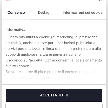
KÖNNTEN
Consenso
Dettagli
Informazioni sui cookie
Informativa
Questo sito utilizza cookie (di marketing, di preferenza,
statistici), anche di terze parti, per inviarti pubblicità e
servizi personalizzati in linea con le tue preferenze o allo
scopo di migliorare la tua esperienza sul sito.
Cliccando su “accetta tutti” acconsenti al posizionamento
+ VARIANTEN
+ VARIANTEN
di tutti i cookie.
Still-BH "Baumwolle" -
Still-BH "Baumwolle" -
Se vuoi saperne di più o prestare il consenso solo ad
weiss
weiss
alcuni cookie, clicca su "impostazioni".
Chiudendo questo banner acconsenti all’uso dei soli
cookie tecnici, indispensabili per fruire del servizio
richiesto.
ACCETTA TUTTI
UNSER RAT
Cookie policy