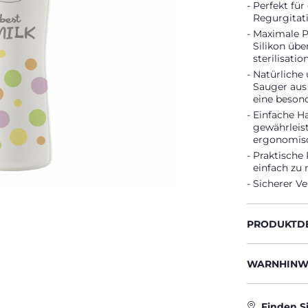
Perfekt für
Regurgitati
Maximale P
Silikon üb
sterilisati
Natürliche
Sauger aus
eine beson
Einfache H
gewährleis
ergonomisc
Praktische 
einfach zu 
Sicherer Ve
PRODUKTDE
WARNHINWE
Finden S