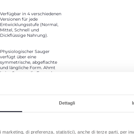
Verfügbar in 4 verschiedenen
Versionen für jede
Entwicklungsstufe (Normal,
Mittel, Schnell und
Dickflüssige Nahrung).
Physiologischer Sauger
verfügt über eine
symmetrische, abgeflachte
und längliche Form. Ahmt
beim Saugen die Form der
Mutterbrust nach: Die
längliche, breite Form fördert
den natürlichen,
peristaltischen
Saugrhythmus, sorgt für eine
Dettagli
perfekte Passform, gute
Akzeptanz und leichtes
Trinken.
Akzeptiert von 9 von 10 Babys
 marketing, di preferenza, statistici), anche di terze parti, per inv
(Verbrauchertest mit 450