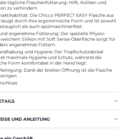
 die tägliche Flaschenfütterung: Hilft, Koliken und
on zu verhindern.
raktikabilität: Die Chicco PERFECT EASY Flasche aus
erzeugt durch ihre ergonomische Form und ist sowohl
onstauglich als auch spülmaschinenfest.
 und angenehme Fütterung: Der spezielle Physio-
 weichem Silikon mit Soft Sense-Oberfläche sorgt für
ders angenehmes Füttern.
andhabung und Hygiene: Der Tropfschutzdeckel
tet maximale Hygiene und Schutz, während die
he Form komfortabel in der Hand liegt.
Reinigung: Dank der breiten Öffnung ist die Flasche
reinigen.
rschluss
TAILS
ISE UND ANLEITUNG
ie ein Geschäft