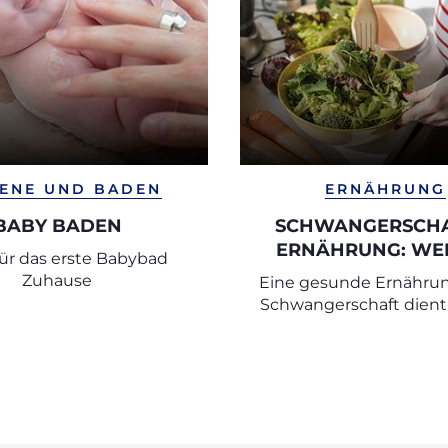
IENE UND BADEN
ERNÄHRUNG
BABY BADEN
SCHWANGERSCHA
ERNÄHRUNG: WE
für das erste Babybad
LEBENSMITTEL 
Zuhause
Eine gesunde Ernährun
EMPFEHLENSWER
Schwangerschaft dient 
WELCHE SOLLTEN
erster Linie der
MEIDEN?
Gewichtskontrolle, son
allem der optimalen Ve
von Mutter und Kin
wichtigen Nährsto