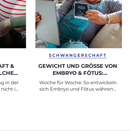
SCHWANGERSCHAFT
FT &
GEWICHT UND GRÖSSE VON E
LCHE
MBRYO & FÖTUS: T
SIND
ABELLEN NACH SSW
g in der
Woche für Woche: So entwickeln
T UND
nicht in
sich Embryo und Fötus während
 SIE
der Schwangerschaft
dern vor
rsorgung
d mit
ffen