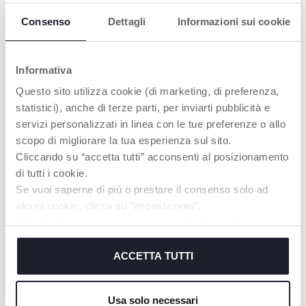
Consenso
Dettagli
Informazioni sui cookie
Informativa
Questo sito utilizza cookie (di marketing, di preferenza,
statistici), anche di terze parti, per inviarti pubblicità e
servizi personalizzati in linea con le tue preferenze o allo
scopo di migliorare la tua esperienza sul sito.
+ FARBEN
+ FARBEN
Cliccando su “accetta tutti” acconsenti al posizionamento
Weathy die Wolke
Smiley Smartphone
di tutti i cookie.
Lernspiel Deutsch Englisch
Se vuoi saperne di più o prestare il consenso solo ad
Baby
alcuni cookie, clicca su "impostazioni".
Chiudendo questo banner acconsenti all’uso dei soli
cookie tecnici, indispensabili per fruire del servizio
richiesto.
ACCETTA TUTTI
UNSER RAT
Cookie policy
Usa solo necessari