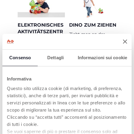
ELEKTRONISCHES
DINO ZUM ZIEHEN
AKTIVITÄTSZENTR
Zieht man an der
UM
Schnur, läuft Dino auf
lustige Weise, bewegt
Durch Drücken der 3
seinen Kopf nach links
Tasten aktiviert Dino
und rechts und
Consenso
Dettagli
Informazioni sui cookie
lustige Melodien und
animiert Ihr Kind zum
Geräusche!
Gehen!
Informativa
Questo sito utilizza cookie (di marketing, di preferenza,
statistici), anche di terze parti, per inviarti pubblicità e
PRODUKTE, DIE SIE INTERESSIEREN
servizi personalizzati in linea con le tue preferenze o allo
KÖNNTEN
scopo di migliorare la tua esperienza sul sito.
Cliccando su “accetta tutti” acconsenti al posizionamento
di tutti i cookie.
Se vuoi saperne di più o prestare il consenso solo ad