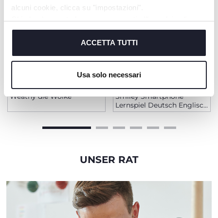
alcuni cookie, clicca su "impostazioni".
Chiudendo questo banner acconsenti all’uso dei soli
cookie tecnici, indispensabili per fruire del servizio
richiesto.
ACCETTA TUTTI
Cookie policy
Usa solo necessari
+ FARBEN
+ FARBEN
Weathy die Wolke
Smiley Smartphone
Lernspiel Deutsch Englisch
Baby
UNSER RAT