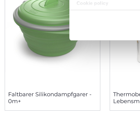
Cookie policy
Faltbarer Silikondampfgarer -
Thermobe
0m+
Lebensmi