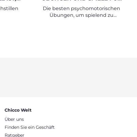
CHE ZU
JEDE PHASE DER KINDHEIT
hstillen
Die besten psychomotorischen
N
Übungen, um spielend zu
wachsen
Chicco Welt
Über uns
Finden Sie ein Geschäft
Ratgeber