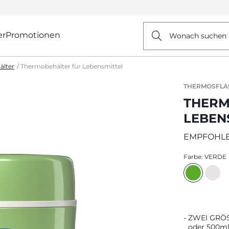
er
Promotionen
Wonach suchen 
älter
Thermobehälter für Lebensmittel
THERMOSFLA
THERM
LEBEN
EMPFOHLE
Farbe:
VERDE
ZWEI GRÖSS
oder 500ml