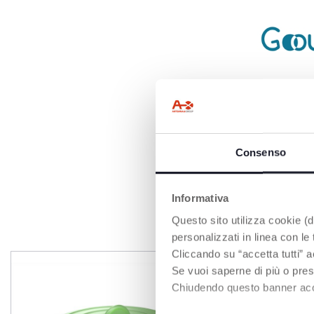
GO OUT VON
Die Essentials f
ideal für Ausflü
mit den Kleinste
Consenso
Informativa
P
Questo sito utilizza cookie (di
personalizzati in linea con le
Cliccando su “accetta tutti” a
Se vuoi saperne di più o pres
Chiudendo questo banner accons