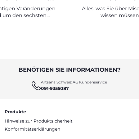
BABYS
STILLEN UND FLAS
chtigen Veränderungen
Alles, was Sie über Misc
KOMBINIERE
d um den sechsten
wissen müssen
Lebensmonat
BENÖTIGEN SIE INFORMATIONEN?
Artsana Schweiz AG Kundenservice
091-9355087
Produkte
Hinweise zur Produktsicherheit
Konformitätserklärungen