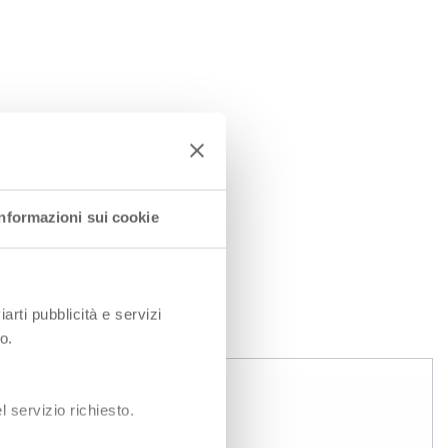
Informazioni sui cookie
EN
iarti pubblicità e servizi
o.
 servizio richiesto.