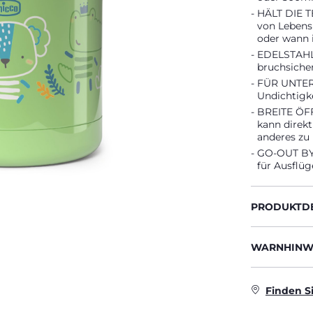
HÄLT DIE T
von Lebens
oder wann 
EDELSTAHL: 
bruchsicher
FÜR UNTERW
Undichtigke
BREITE ÖFF
kann direk
anderes zu
GO-OUT BY 
für Ausflüg
PRODUKTDE
WARNHINWE
Finden S