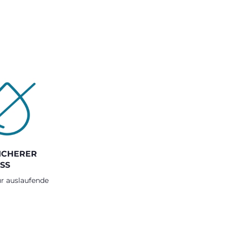
ICHERER
SS
ür auslaufende