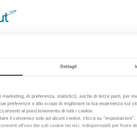
 CHICCO
ür unterwegs –
ge und Reisen
n.
Dettagli
RODUKTE, DIE SIE INTERESSIEREN KÖNNT
 marketing, di preferenza, statistici), anche di terze parti, per inv
 tue preferenze o allo scopo di migliorare la tua esperienza sul sit
cconsenti al posizionamento di tutti i cookie.
tare il consenso solo ad alcuni cookie, clicca su "impostazioni".
enti all’uso dei soli cookie tecnici, indispensabili per fruire del