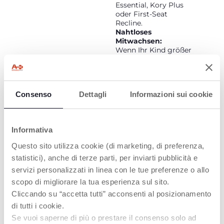
Essential, Kory Plus
oder First-Seat
Recline.
Nahtloses
Mitwachsen:
Wenn Ihr Kind größer
wird, nutzen Sie
einfach dieselbe Basis
weiter und klicken den
FullSeat 360 auf.
Consenso
Dettagli
Informazioni sui cookie
Dieser wächst mit
Ihrem Kind bis zu
einer Körpergröße
von 150 cm mit. Ab
Informativa
100 cm (ca. 4 Jahre)
wird er zu einer
Questo sito utilizza cookie (di marketing, di preferenza,
vollwertigen
statistici), anche di terze parti, per inviarti pubblicità e
Sitzerhöhung, die für
größere Kinder ohne
servizi personalizzati in linea con le tue preferenze o allo
Basis verwendet
scopo di migliorare la tua esperienza sul sito.
werden kann.
Cliccando su “accetta tutti” acconsenti al posizionamento
di tutti i cookie.
Se vuoi saperne di più o prestare il consenso solo ad