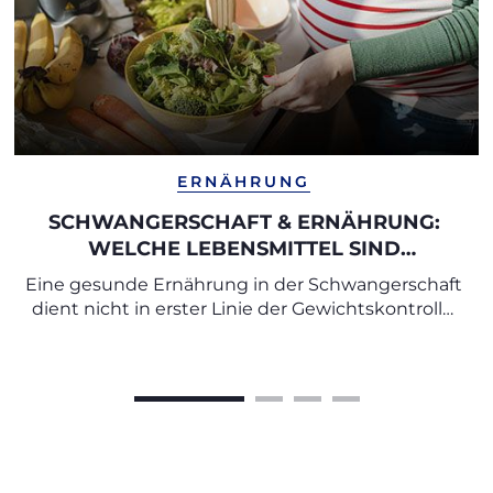
ERNÄHRUNG
SCHWANGERSCHAFT & ERNÄHRUNG:
WELCHE LEBENSMITTEL SIND
EMPFEHLENSWERT UND WELCHE
Eine gesunde Ernährung in der Schwangerschaft
SOLLTEN SIE MEIDEN?
dient nicht in erster Linie der Gewichtskontrolle,
sondern vor allem der optimalen Versorgung von
Mutter und Kind mit wichtigen Nährstoffen