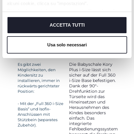
alcuni cookie, clicca su "impostazioni".
Chiudendo questo banner acconsenti all’uso dei soli
cookie tecnici, indispensabili per fruire del servizio
richiesto.
ACCETTA TUTTI
Cookie policy
Usa solo necessari
FLEXIBLE
EASY-BOARDING-
INSTALLATION
SYSTEM
Die Babyschale Kory
Es gibt zwei
Plus i-Size lässt sich
Möglichkeiten, den
sicher auf der Full 360
Kindersitz zu
i-Size Base befestigen.
installieren, immer in
Dank der 90°-
rückwärts gerichteter
Drehfunktion zur
Position:
Türseite wird das
Hineinsetzen und
- Mit der „Full 360 i-Size
Herausnehmen des
Basis“ und Isofix-
Kindes besonders
Anschlüssen mit
einfach. Das
Stützbein (separates
integrierte
Zubehör).
Fehlbedienungssystem