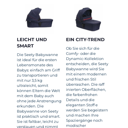
LEICHT UND
EIN CITY-TREND
SMART
Ob Sie sich für die
Comfy- oder die
Die Seety Babywanne
Dynamic-Kollektion
ist ideal für die ersten
entscheiden, die Seety
Lebensmonate des
Babywanne wird Sie
Babys: einfach am Griff
mit einem modernen
zu transportieren und
und frischen Stil
mit nur 3,5 kg
überraschen. Die raff
ultraleicht, somit
inierten Oberflächen,
können Eltern die Welt
die farbenfrohen
mit dem Baby auch
Details und die
ohne jede Anstrengung
eleganten Stoff e
erkunden. Die
werden Sie begeistern
Babywanne von Seety
und machen Ihre
ist praktisch und smart.
Spaziergänge noch
Sie ist faltbar, leicht zu
modischer
verstauen und nimmt