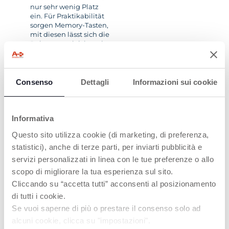
nur sehr wenig Platz
ein. Für Praktikabilität
sorgen Memory-Tasten,
mit diesen lässt sich die
Babywanne leicht, mit
nur einem Handgriff
vom Gestell trennen.
Consenso
Dettagli
Informazioni sui cookie
Informativa
Questo sito utilizza cookie (di marketing, di preferenza,
statistici), anche di terze parti, per inviarti pubblicità e
VIER-
servizi personalizzati in linea con le tue preferenze o allo
JAHRESZEITEN-
scopo di migliorare la tua esperienza sul sito.
KOMFORT
Cliccando su “accetta tutti” acconsenti al posizionamento
Sonnenschein oder
di tutti i cookie.
Regen? Das breite,
Se vuoi saperne di più o prestare il consenso solo ad
wasserabweisende
alcuni cookie, clicca su "impostazioni".
Verdeck mit UV Schutz