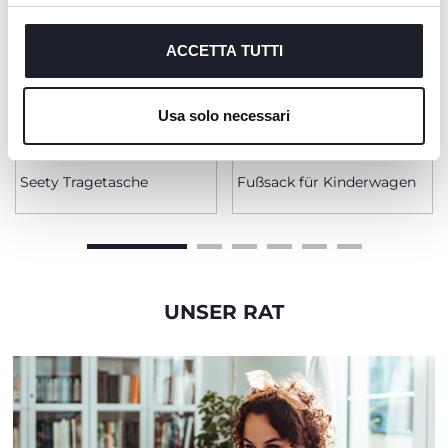
Chiudendo questo banner acconsenti all’uso dei soli
cookie tecnici, indispensabili per fruire del servizio
richiesto.
ACCETTA TUTTI
Cookie policy
Usa solo necessari
+ FARBEN
Seety Tragetasche
Fußsack für Kinderwagen
UNSER RAT