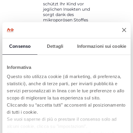
schützt Ihr Kind vor
jeglichen Insekten und
sorgt dank des
mikroporösen Stoffes
für eine gute
Belüftung, damit es
ruhige, kühle und
sichere Nickerchen
Consenso
Dettagli
Informazioni sui cookie
genießen kann. Dank
des Gummibands
lässt es sich einfach
auf jeder Tragetasche
Informativa
anbringen.
Questo sito utilizza cookie (di marketing, di preferenza,
statistici), anche di terze parti, per inviarti pubblicità e
servizi personalizzati in linea con le tue preferenze o allo
PRODUKTE, DIE SIE INTERESSIEREN
scopo di migliorare la tua esperienza sul sito.
KÖNNTEN
Cliccando su “accetta tutti” acconsenti al posizionamento
di tutti i cookie.
Se vuoi saperne di più o prestare il consenso solo ad
alcuni cookie, clicca su "impostazioni".