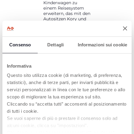
Kinderwagen zu
einem Reisesystem
erweitern, das mit den
Autositzen Kory und
First-Seat Recline
kompatibel ist – die
ideale Lösung für all
Ihre Reisen.
Consenso
Dettagli
Informazioni sui cookie
Informativa
Questo sito utilizza cookie (di marketing, di preferenza,
PRODUKTE, DIE SIE INTERESSIEREN
statistici), anche di terze parti, per inviarti pubblicità e
KÖNNTEN
servizi personalizzati in linea con le tue preferenze o allo
scopo di migliorare la tua esperienza sul sito.
Cliccando su “accetta tutti” acconsenti al posizionamento
di tutti i cookie.
Se vuoi saperne di più o prestare il consenso solo ad
alcuni cookie, clicca su "impostazioni".
Chiudendo questo banner acconsenti all’uso dei soli