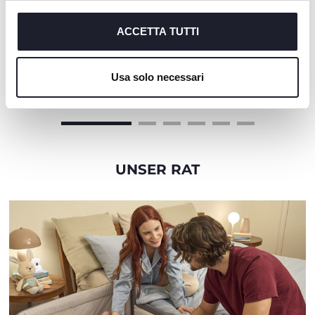
cookie tecnici, indispensabili per fruire del servizio
richiesto.
ACCETTA TUTTI
+ FARBEN
Cookie policy
Usa solo necessari
Seety Tragetasche
Fußsack für Kinderwagen
UNSER RAT