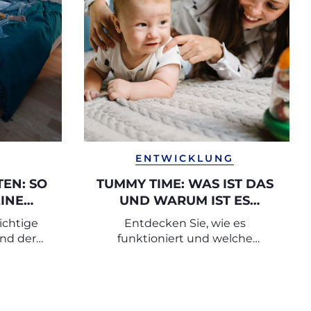
ENTWICKLUNG
TEN: SO
TUMMY TIME: WAS IST DAS
EINE
UND WARUM IST ES
WICHTIG?
ichtige
Entdecken Sie, wie es
UNG
nd der
funktioniert und welche
ybetts
Übungen Sie mit Ihrem
Neugeborenen machen können.