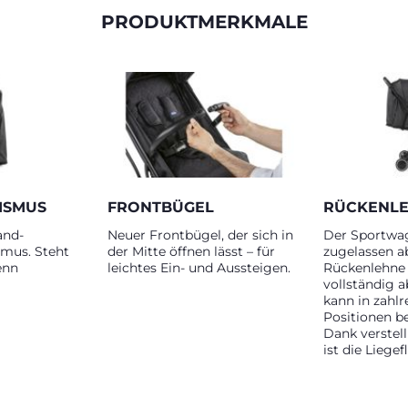
PRODUKTMERKMALE
ISMUS
FRONTBÜGEL
RÜCKENL
and-
Neuer Frontbügel, der sich in
Der Sportwag
mus. Steht
der Mitte öffnen lässt – für
zugelassen ab
enn
leichtes Ein- und Aussteigen.
Rückenlehne 
vollständig 
kann in zahlr
Positionen b
Dank verstel
ist die Liege