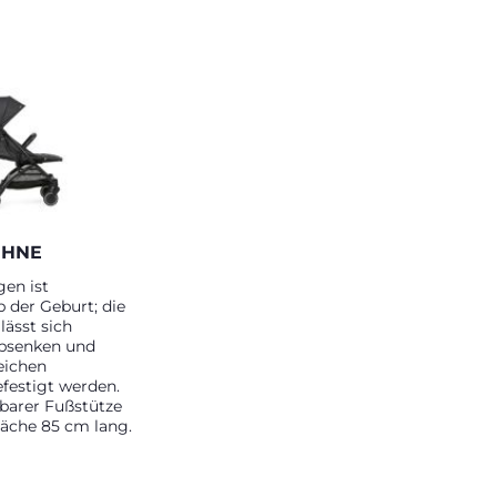
EHNE
en ist
 der Geburt; die
lässt sich
absenken und
eichen
efestigt werden.
lbarer Fußstütze
fläche 85 cm lang.