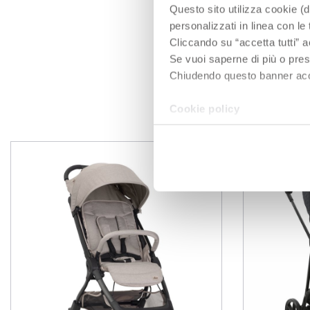
REGENSCHUT
Questo sito utilizza cookie (di
personalizzati in linea con le
Der Regenschutz
Lieferumfang en
Cliccando su “accetta tutti” a
Se vuoi saperne di più o pres
Chiudendo questo banner accons
Cookie policy
P