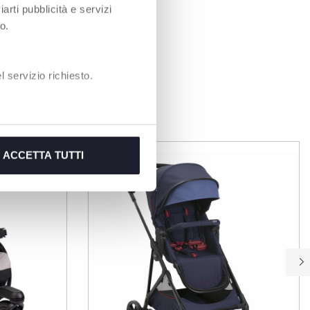
iarti pubblicità e servizi
o.
 servizio richiesto.
EN
ACCETTA TUTTI