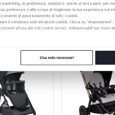
Z
 marketing, di preferenza, statistici), anche di terze parti, per inv
 tue preferenze o allo scopo di migliorare la tua esperienza sul sit
 ist im
thalten.
cconsenti al posizionamento di tutti i cookie.
tare il consenso solo ad alcuni cookie, clicca su "impostazioni".
enti all’uso dei soli cookie tecnici, indispensabili per fruire del
RODUKTE, DIE SIE INTERESSIEREN KÖNNT
Usa solo necessari