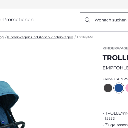
er
Promotionen
Wonach suchen 
ng
Kinderwagen und Kombikinderwagen
TrolleyMe
KINDERWAGE
TROLL
EMPFOHLE
Farbe:
CALYPS
TROLLEYme, 
lässt!
Zugelassen 