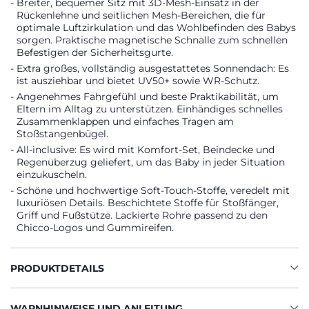
Breiter, bequemer Sitz mit 3D-Mesh-Einsatz in der
Rückenlehne und seitlichen Mesh-Bereichen, die für
optimale Luftzirkulation und das Wohlbefinden des Babys
sorgen. Praktische magnetische Schnalle zum schnellen
Befestigen der Sicherheitsgurte.
Extra großes, vollständig ausgestattetes Sonnendach: Es
ist ausziehbar und bietet UV50+ sowie WR-Schutz.
Angenehmes Fahrgefühl und beste Praktikabilität, um
Eltern im Alltag zu unterstützen. Einhändiges schnelles
Zusammenklappen und einfaches Tragen am
Stoßstangenbügel.
All-inclusive: Es wird mit Komfort-Set, Beindecke und
Regenüberzug geliefert, um das Baby in jeder Situation
einzukuscheln.
Schöne und hochwertige Soft-Touch-Stoffe, veredelt mit
luxuriösen Details. Beschichtete Stoffe für Stoßfänger,
Griff und Fußstütze. Lackierte Rohre passend zu den
Chicco-Logos und Gummireifen.
PRODUKTDETAILS
WARNHINWEISE UND ANLEITUNG