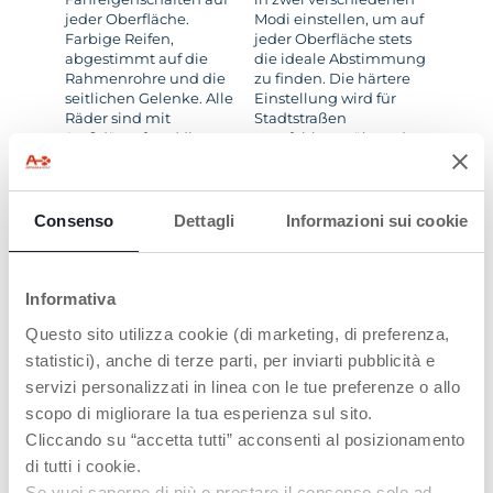
jeder Oberfläche.
Modi einstellen, um auf
Farbige Reifen,
jeder Oberfläche stets
abgestimmt auf die
die ideale Abstimmung
Rahmenrohre und die
zu finden. Die härtere
seitlichen Gelenke. Alle
Einstellung wird für
Räder sind mit
Stadtstraßen
Stoßdämpfern (die
empfohlen, während
hinteren sind zudem
die weichere für
einstellbar) und
unbefestigte Wege
Kugellagern
geeignet ist. Die
ausgestattet. Um die
Einstellung ist einfach
Consenso
Dettagli
Informazioni sui cookie
Leichtgängigkeit weiter
und erfolgt durch
zu erhöhen, sind auch
Betätigen des Pedals
im schwenkbaren
mit dem Fuß.
Drehmechanismus
Informativa
Kugellager verbaut.
Questo sito utilizza cookie (di marketing, di preferenza,
statistici), anche di terze parti, per inviarti pubblicità e
servizi personalizzati in linea con le tue preferenze o allo
scopo di migliorare la tua esperienza sul sito.
Cliccando su “accetta tutti” acconsenti al posizionamento
di tutti i cookie.
BEQUEMER SITZ
BEQUEME
Se vuoi saperne di più o prestare il consenso solo ad