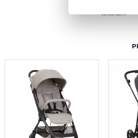
einfach in ein Re
dem Kory i-Size Ki
verwandeln.
P