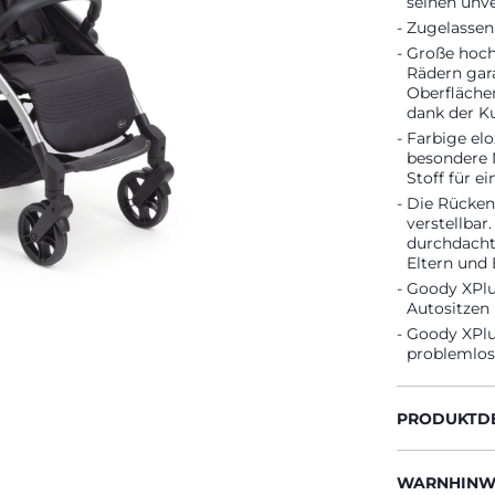
seinen unve
Zugelassen 
Große hoch
Rädern gara
Oberfläche
dank der K
Farbige elo
besondere 
Stoff für e
Die Rückenl
verstellbar
durchdacht
Eltern und 
Goody XPlu
Autositzen
Goody XPlu
problemlos
PRODUKTDE
WARNHINWE