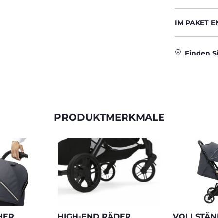
IM PAKET 
Finden S
PRODUKTMERKMALE
HER
HIGH-END RÄDER
VOLLSTÄN