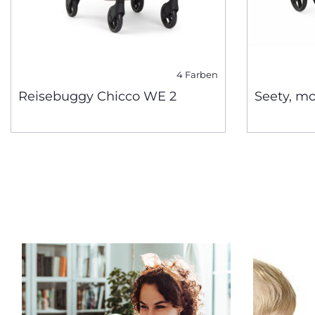
4 Farben
Reisebuggy Chicco WE 2
Seety, m