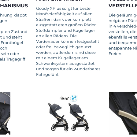
HANISMUS
VERSTELLB
Goody XPlus sorgt für beste
Manövrierfähigkeit auf allen
ührung klappt
Die geräumige
Straßen, dank der komplett
agen
neigbare Rück
ausgestatt eten großen Räder:
in 4 verschie
Stoßdämpfer und Kugellager
pten Zustand
verstellen, die
an allen Rädern. Die
t und steht
ebenfalls verst
Vorderräder können festgestellt
 Frontbügel
und bequeme 
oder frei beweglich genutzt
noch
entspannte N
werden, außerdem sind diese
 sein oder
Freien.
mit einem Kugellager am
ls Tragegriff
Schwenksystem ausgestattet
und sorgen für ein wunderbares
Fahrgefühl.