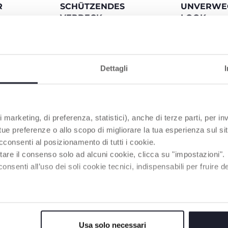
R
SCHÜTZENDES
UNVERWE
VERDECK
LOOK
ger und gut
Das erweiterbare Verdeck
Farbig eloxiert
 um das Beste
garantiert besten Schutz dank
beschichtetes
antieren.
UV Schutz 50+ und
am Frontbüge
rter Schulter-
wasserabweisender
Kinderwagende
Dettagli
Beschichtung. Ein Netzfenster
weiche Stoffe,
im oberen Teil, um den
hochwertige N
Blickkontakt mit dem Baby
cooles und ik
aufrechtzuerhalten.
 marketing, di preferenza, statistici), anche di terze parti, per inv
 tue preferenze o allo scopo di migliorare la tua esperienza sul sit
cconsenti al posizionamento di tutti i cookie.
tare il consenso solo ad alcuni cookie, clicca su "impostazioni".
enti all’uso dei soli cookie tecnici, indispensabili per fruire del
 sich ganz
Usa solo necessari