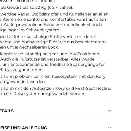
rwechselbaren Stil auffällt.
ab Geburt bis zu 22 kg (ca. 4 Jahre).
wertige Räder: Stoßdämpfer und Kugellager an allen
ntieren eine sanfte und komfortable Fahrt auf allen
n. Außergewöhnliche Benutzerfreundlichkeit auch
ugellager im Schwenksystem.
xierte Rohre, kuschelige Stoffe verfeinert durch
Nähte und hochwertige Einsätze aus beschichtetem
inen unverwechselbaren Look.
ehne ist vollständig neigbar und in 4 Positionen
. Auch die Fußstütze ist verstellbar. Alles wurde
, um entspannende und friedliche Spaziergänge für
Babys zu garantieren.
s kann problemlos in ein Reisesystem mit den Kory
 umgewandelt werden.
s kann mit den Autositzen Kory und First-Seat Recline
 in ein Reisesystem umgewandelt werden.
TAILS
ISE UND ANLEITUNG