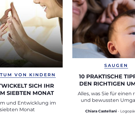
SAUGEN
TUM VON KINDERN
10 PRAKTISCHE TIP
DEN RICHTIGEN U
TWICKELT SICH IHR
MIT DEM NUG
IM SIEBTEN MONAT
Alles, was Sie für einen 
und bewussten Umga
m und Entwicklung im
dem Schnuller wissen
siebten Monat
Chiara Castellani
- Logopädin mit
Masterabschluss