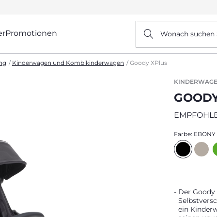
er
Promotionen
Wonach suchen 
ng
Kinderwagen und Kombikinderwagen
Goody XPlus
KINDERWAGE
GOODY
EMPFOHLE
Farbe:
EBONY
Der Goody 
Selbstversc
ein Kinder