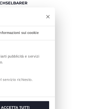
CHSELBARER
es Gestell, edles
 Gewebe am Griff ,
l und anderen
tails, sowie
Informazioni sui cookie
 veredelt durch
ähte. Ein wirklich
onisches Design.
iarti pubblicità e servizi
o.
 servizio richiesto.
ACCETTA TUTTI