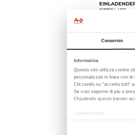
EINLADENDE
SITZPLATZ
Wirklich geräumi
gepolsterter Sitz,
an Komfort zu gar
Inklusive gepolste
Consenso
und Schritt gurte.
Informativa
Questo sito utilizza cookie (di
personalizzati in linea con le
Cliccando su “accetta tutti” a
Se vuoi saperne di più o pres
Chiudendo questo banner accons
Cookie policy
REISESYSTEM
Goody XPlus lässt