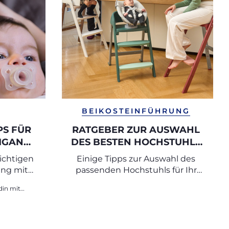
BEIKOSTEINFÜHRUNG
PS FÜR
RATGEBER ZUR AUSWAHL
MGANG
DES BESTEN HOCHSTUHLS
GI
FÜR MAHLZEITEN
richtigen
Einige Tipps zur Auswahl des
ng mit
passenden Hochstuhls für Ihr
 müssen
Baby