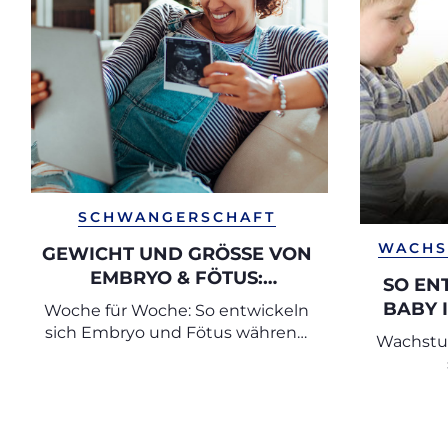
SCHWANGERSCHAFT
WACHS
GEWICHT UND GRÖSSE VON E
MBRYO & FÖTUS: T
SO EN
ABELLEN NACH SSW
BABY 
Woche für Woche: So entwickeln
sich Embryo und Fötus während
Wachstu
der Schwangerschaft