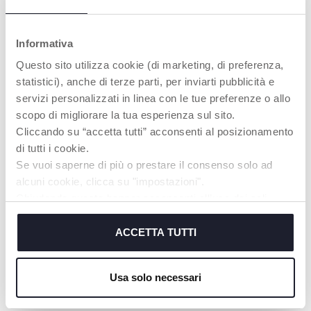
KÖNNTEN
Informativa
Questo sito utilizza cookie (di marketing, di preferenza,
statistici), anche di terze parti, per inviarti pubblicità e
servizi personalizzati in linea con le tue preferenze o allo
scopo di migliorare la tua esperienza sul sito.
Cliccando su “accetta tutti” acconsenti al posizionamento
di tutti i cookie.
Se vuoi saperne di più o prestare il consenso solo ad
alcuni cookie, clicca su "impostazioni".
+ FARBEN
+ FARBEN
Chiudendo questo banner acconsenti all’uso dei soli
Sonnenbrille 12m+ mit
Sonnenbrillen 36m+ mit
cookie tecnici, indispensabili per fruire del servizio
grünen Spiegelgläsern
Spiegellinsen
richiesto.
ACCETTA TUTTI
Cookie policy
Usa solo necessari
UNSER RAT