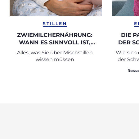
STILLEN
E
ZWIEMILCHERNÄHRUNG:
DIE P
WANN ES SINNVOLL IST,
DER S
STILLEN UND FLASCHE ZU
Alles, was Sie über Mischstillen
Wie sich
KOMBINIEREN
wissen müssen
der Sch
Rossa