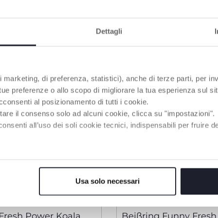
RODUKTE, DIE SIE INTERESSIEREN KÖNNT
Dettagli
 marketing, di preferenza, statistici), anche di terze parti, per inv
 tue preferenze o allo scopo di migliorare la tua esperienza sul sit
cconsenti al posizionamento di tutti i cookie.
tare il consenso solo ad alcuni cookie, clicca su "impostazioni".
enti all’uso dei soli cookie tecnici, indispensabili per fruire del
Usa solo necessari
2 Farben
Fresh Power Koala,
Beißring Funny Fresh