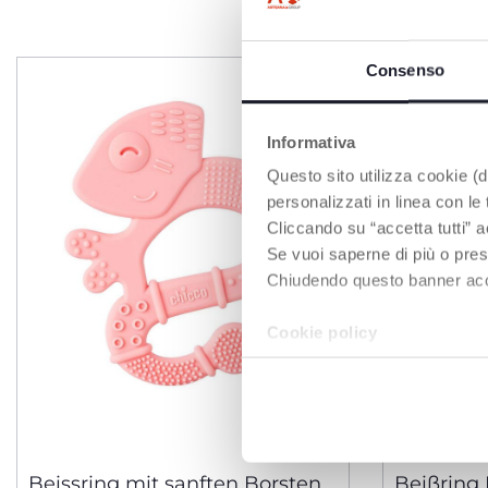
P
Consenso
Informativa
Questo sito utilizza cookie (di
personalizzati in linea con le
Cliccando su “accetta tutti” a
Se vuoi saperne di più o pres
Chiudendo questo banner accons
Cookie policy
2 Farben
Beissring mit sanften Borsten
Beißring 