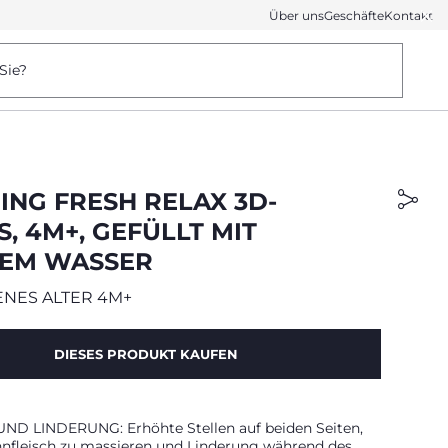
Über uns
Geschäfte
Kontakt
Sie?
ING FRESH RELAX 3D-K
 4M+, GEFÜLLT MIT S
EM WASSER
NES ALTER 4M+
DIESES PRODUKT KAUFEN
D LINDERUNG: Erhöhte Stellen auf beiden Seiten,
nfleisch zu massieren und Linderung während des