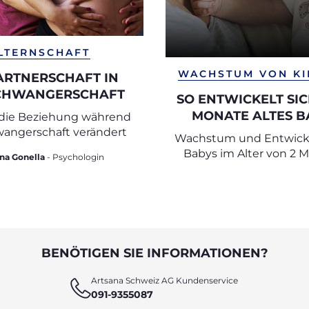
LTERNSCHAFT
WACHSTUM VON K
ARTNERSCHAFT IN
CHWANGERSCHAFT
SO ENTWICKELT SIC
MONATE ALTES B
 die Beziehung während
wangerschaft verändert
Wachstum und Entwick
Babys im Alter von 2 
na Gonella
- Psychologin
BENÖTIGEN SIE INFORMATIONEN?
Artsana Schweiz AG Kundenservice
091-9355087