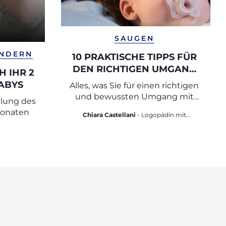
SAUGEN
INDERN
10 PRAKTISCHE TIPPS FÜR
DEN RICHTIGEN UMGANG
H IHR 2
MIT DEM NUGGI
ABYS
Alles, was Sie für einen richtigen
und bewussten Umgang mit
lung des
dem Schnuller wissen müssen
Monaten
Chiara Castellani
- Logopädin mit
Masterabschluss