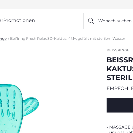
er
Promotionen
Wonach suchen 
inge
Beißring Fresh Relax 3D-Kaktus, 4M+, gefüllt mit sterilem Wasser
BEISSRINGE
BEISSR
AKTUS,
TERIL
EMPFOHLE
MASSAGE UN
um das Zah